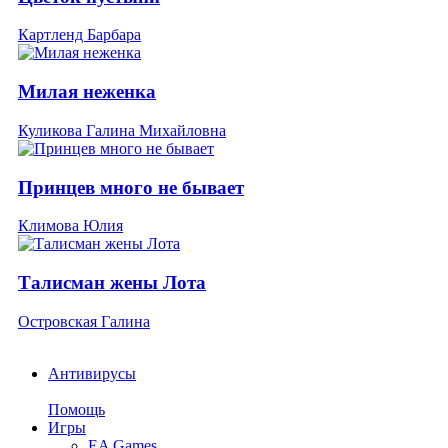
Картленд Барбара
Милая неженка
Куликова Галина Михайловна
Принцев много не бывает
Климова Юлия
Талисман жены Лота
Островская Галина
Антивирусы
Помощь
Игры
EA Games