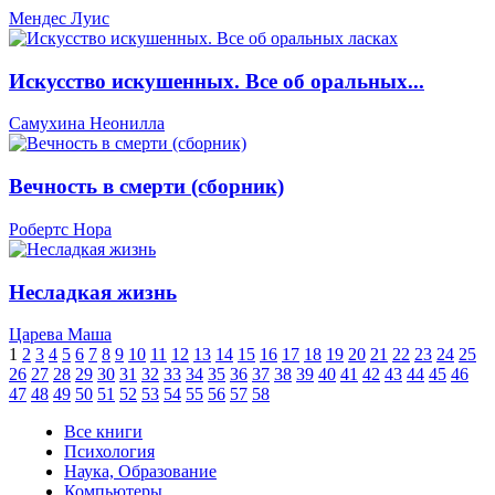
Мендес Луис
Искусство искушенных. Все об оральных...
Самухина Неонилла
Вечность в смерти (сборник)
Робертс Нора
Несладкая жизнь
Царева Маша
1
2
3
4
5
6
7
8
9
10
11
12
13
14
15
16
17
18
19
20
21
22
23
24
25
26
27
28
29
30
31
32
33
34
35
36
37
38
39
40
41
42
43
44
45
46
47
48
49
50
51
52
53
54
55
56
57
58
Все книги
Психология
Наука, Образование
Компьютеры