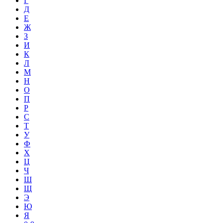
Г
Д
Е
Ж
З
И
К
Л
М
Н
О
П
Р
С
Т
У
Ф
Х
Ц
Ч
Ш
Щ
Э
Ю
Я