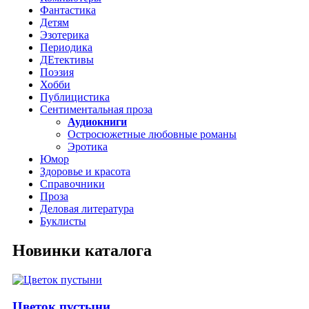
Фантастика
Детям
Эзотерика
Периодика
ДЕтективы
Поэзия
Хобби
Публицистика
Сентиментальная проза
Аудиокниги
Остросюжетные любовные романы
Эротика
Юмор
Здоровье и красота
Справочники
Проза
Деловая литература
Буклисты
Новинки каталога
Цветок пустыни