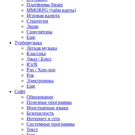
Платформа Steam
MMORPG (тайм карты)
Игровая валюта
Стратегии
Экшн
Симуляторы
Еще
Турбомузыка
Легкая музыка
Классика
Джаз / Блюз
R'n'B
Рэп / Хип-хоп
Рок
Электроника
Еще
Софт
Образование
Полезные программы
Иностранные языки
Безопасность
Интернет и сеть
Системные программы
Текст
Еще