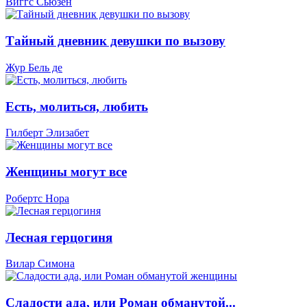
Виггс Сьюзен
Тайный дневник девушки по вызову
Жур Бель де
Есть, молиться, любить
Гилберт Элизабет
Женщины могут все
Робертс Нора
Лесная герцогиня
Вилар Симона
Сладости ада, или Роман обманутой...