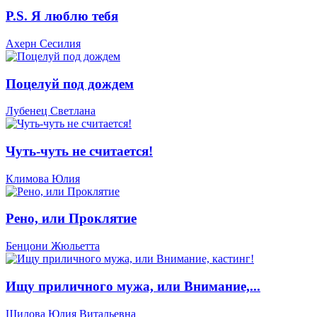
P.S. Я люблю тебя
Ахерн Сесилия
Поцелуй под дождем
Лубенец Светлана
Чуть-чуть не считается!
Климова Юлия
Рено, или Проклятие
Бенцони Жюльетта
Ищу приличного мужа, или Внимание,...
Шилова Юлия Витальевна