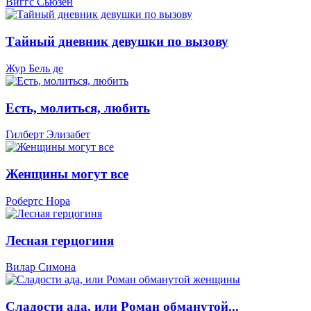
Виггс Сьюзен
Тайный дневник девушки по вызову
Жур Бель де
Есть, молиться, любить
Гилберт Элизабет
Женщины могут все
Робертс Нора
Лесная герцогиня
Вилар Симона
Сладости ада, или Роман обманутой...