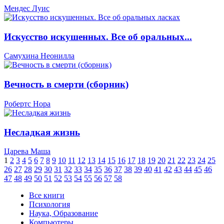
Мендес Луис
Искусство искушенных. Все об оральных...
Самухина Неонилла
Вечность в смерти (сборник)
Робертс Нора
Несладкая жизнь
Царева Маша
1
2
3
4
5
6
7
8
9
10
11
12
13
14
15
16
17
18
19
20
21
22
23
24
25
26
27
28
29
30
31
32
33
34
35
36
37
38
39
40
41
42
43
44
45
46
47
48
49
50
51
52
53
54
55
56
57
58
Все книги
Психология
Наука, Образование
Компьютеры