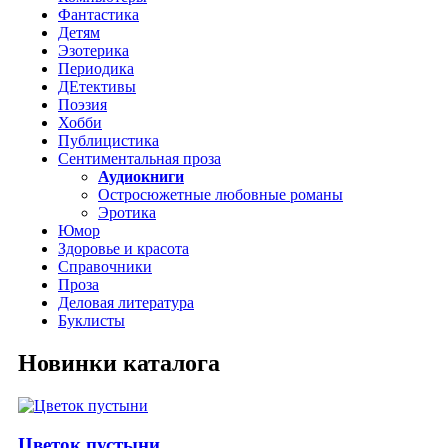
Фантастика
Детям
Эзотерика
Периодика
ДЕтективы
Поэзия
Хобби
Публицистика
Сентиментальная проза
Аудиокниги
Остросюжетные любовные романы
Эротика
Юмор
Здоровье и красота
Справочники
Проза
Деловая литература
Буклисты
Новинки каталога
Цветок пустыни