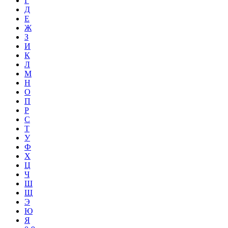
Г
Д
Е
Ж
З
И
К
Л
М
Н
О
П
Р
С
Т
У
Ф
Х
Ц
Ч
Ш
Щ
Э
Ю
Я