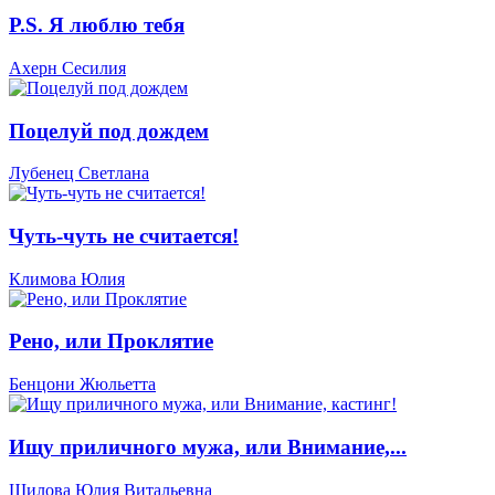
P.S. Я люблю тебя
Ахерн Сесилия
Поцелуй под дождем
Лубенец Светлана
Чуть-чуть не считается!
Климова Юлия
Рено, или Проклятие
Бенцони Жюльетта
Ищу приличного мужа, или Внимание,...
Шилова Юлия Витальевна