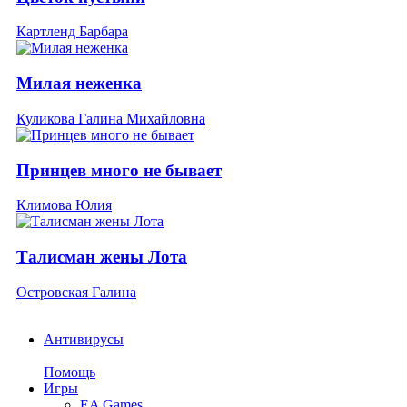
Картленд Барбара
Милая неженка
Куликова Галина Михайловна
Принцев много не бывает
Климова Юлия
Талисман жены Лота
Островская Галина
Антивирусы
Помощь
Игры
EA Games