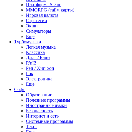
Платформа Steam
MMORPG (тайм карты)
Игровая валюта
Стратегии
Экшн
Симуляторы
Еще
Турбомузыка
Легкая музыка
Классика
Джаз / Блюз
R'n'B
Рэп / Хип-хоп
Рок
Электроника
Еще
Софт
Образование
Полезные программы
Иностранные языки
Безопасность
Интернет и сеть
Системные программы
Текст
Еще