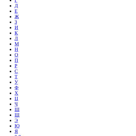
Г
Д
Е
Ж
З
И
К
Л
М
Н
О
П
Р
С
Т
У
Ф
Х
Ц
Ч
Ш
Щ
Э
Ю
Я