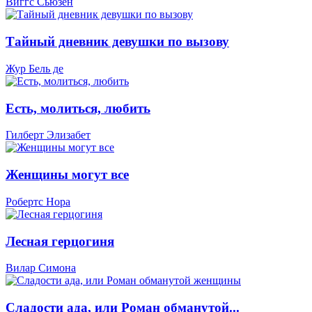
Виггс Сьюзен
Тайный дневник девушки по вызову
Жур Бель де
Есть, молиться, любить
Гилберт Элизабет
Женщины могут все
Робертс Нора
Лесная герцогиня
Вилар Симона
Сладости ада, или Роман обманутой...