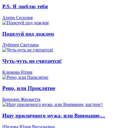
P.S. Я люблю тебя
Ахерн Сесилия
Поцелуй под дождем
Лубенец Светлана
Чуть-чуть не считается!
Климова Юлия
Рено, или Проклятие
Бенцони Жюльетта
Ищу приличного мужа, или Внимание,...
Шилова Юлия Витальевна