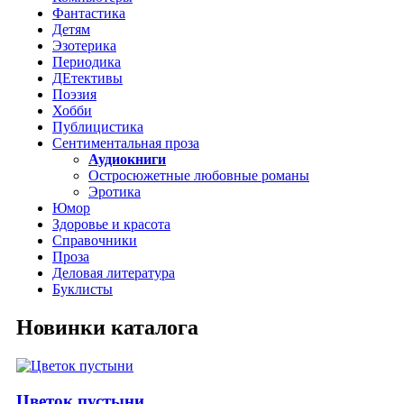
Фантастика
Детям
Эзотерика
Периодика
ДЕтективы
Поэзия
Хобби
Публицистика
Сентиментальная проза
Аудиокниги
Остросюжетные любовные романы
Эротика
Юмор
Здоровье и красота
Справочники
Проза
Деловая литература
Буклисты
Новинки каталога
Цветок пустыни