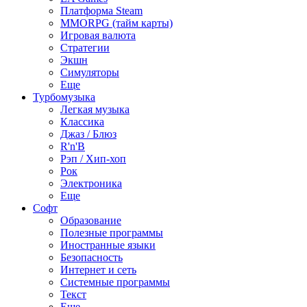
Платформа Steam
MMORPG (тайм карты)
Игровая валюта
Стратегии
Экшн
Симуляторы
Еще
Турбомузыка
Легкая музыка
Классика
Джаз / Блюз
R'n'B
Рэп / Хип-хоп
Рок
Электроника
Еще
Софт
Образование
Полезные программы
Иностранные языки
Безопасность
Интернет и сеть
Системные программы
Текст
Еще