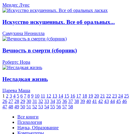
Мендес Луис
Искусство искушенных. Все об оральных...
Самухина Неонилла
Вечность в смерти (сборник)
Робертс Нора
Несладкая жизнь
Царева Маша
1
2
3
4
5
6
7
8
9
10
11
12
13
14
15
16
17
18
19
20
21
22
23
24
25
26
27
28
29
30
31
32
33
34
35
36
37
38
39
40
41
42
43
44
45
46
47
48
49
50
51
52
53
54
55
56
57
58
Все книги
Психология
Наука, Образование
Компьютеры