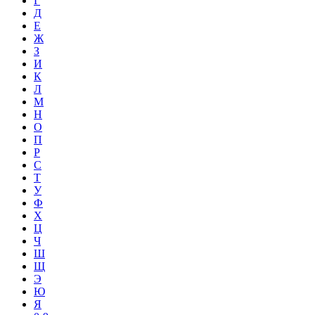
Г
Д
Е
Ж
З
И
К
Л
М
Н
О
П
Р
С
Т
У
Ф
Х
Ц
Ч
Ш
Щ
Э
Ю
Я