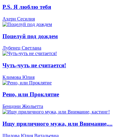
P.S. Я люблю тебя
Ахерн Сесилия
Поцелуй под дождем
Лубенец Светлана
Чуть-чуть не считается!
Климова Юлия
Рено, или Проклятие
Бенцони Жюльетта
Ищу приличного мужа, или Внимание,...
Шилова Юлия Витальевна