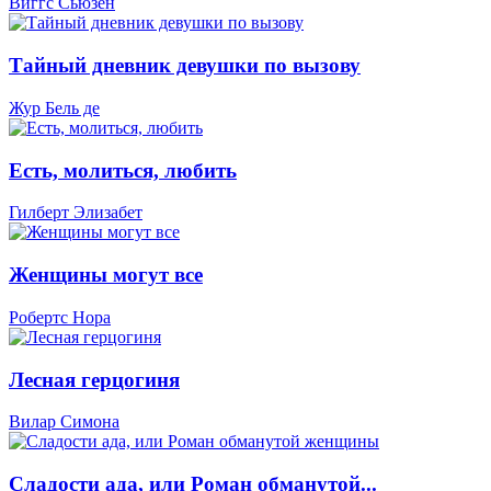
Виггс Сьюзен
Тайный дневник девушки по вызову
Жур Бель де
Есть, молиться, любить
Гилберт Элизабет
Женщины могут все
Робертс Нора
Лесная герцогиня
Вилар Симона
Сладости ада, или Роман обманутой...