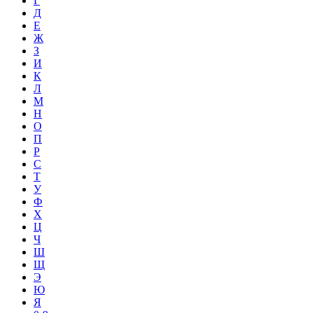
Г
Д
Е
Ж
З
И
К
Л
М
Н
О
П
Р
С
Т
У
Ф
Х
Ц
Ч
Ш
Щ
Э
Ю
Я