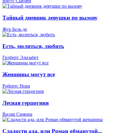
Виггс Сьюзен
Тайный дневник девушки по вызову
Жур Бель де
Есть, молиться, любить
Гилберт Элизабет
Женщины могут все
Робертс Нора
Лесная герцогиня
Вилар Симона
Сладости ада, или Роман обманутой...