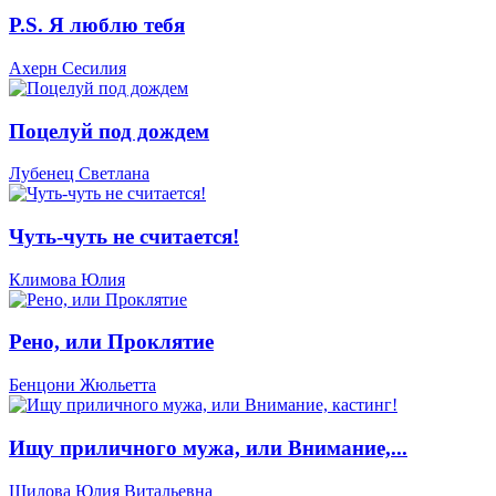
P.S. Я люблю тебя
Ахерн Сесилия
Поцелуй под дождем
Лубенец Светлана
Чуть-чуть не считается!
Климова Юлия
Рено, или Проклятие
Бенцони Жюльетта
Ищу приличного мужа, или Внимание,...
Шилова Юлия Витальевна