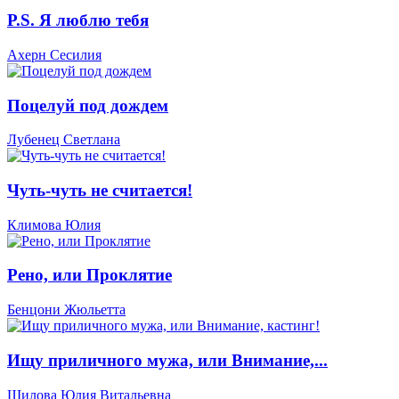
P.S. Я люблю тебя
Ахерн Сесилия
Поцелуй под дождем
Лубенец Светлана
Чуть-чуть не считается!
Климова Юлия
Рено, или Проклятие
Бенцони Жюльетта
Ищу приличного мужа, или Внимание,...
Шилова Юлия Витальевна