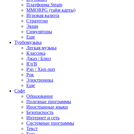
Платформа Steam
MMORPG (тайм карты)
Игровая валюта
Стратегии
Экшн
Симуляторы
Еще
Турбомузыка
Легкая музыка
Классика
Джаз / Блюз
R'n'B
Рэп / Хип-хоп
Рок
Электроника
Еще
Софт
Образование
Полезные программы
Иностранные языки
Безопасность
Интернет и сеть
Системные программы
Текст
Еще