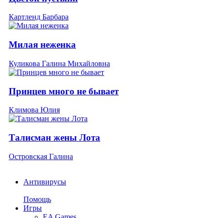
Картленд Барбара
Милая неженка
Куликова Галина Михайловна
Принцев много не бывает
Климова Юлия
Талисман жены Лота
Островская Галина
Антивирусы
Помощь
Игры
EA Games