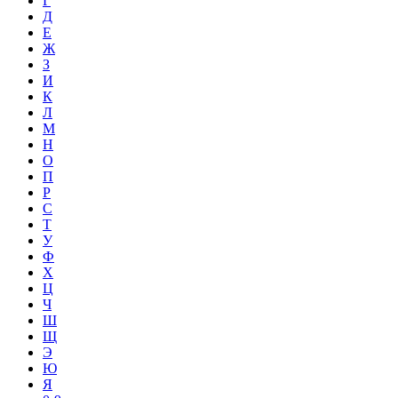
Г
Д
Е
Ж
З
И
К
Л
М
Н
О
П
Р
С
Т
У
Ф
Х
Ц
Ч
Ш
Щ
Э
Ю
Я