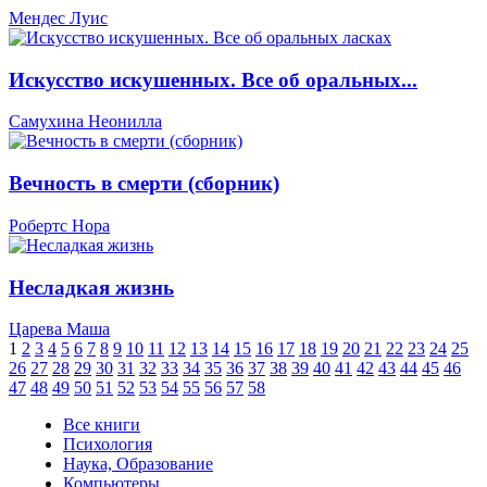
Мендес Луис
Искусство искушенных. Все об оральных...
Самухина Неонилла
Вечность в смерти (сборник)
Робертс Нора
Несладкая жизнь
Царева Маша
1
2
3
4
5
6
7
8
9
10
11
12
13
14
15
16
17
18
19
20
21
22
23
24
25
26
27
28
29
30
31
32
33
34
35
36
37
38
39
40
41
42
43
44
45
46
47
48
49
50
51
52
53
54
55
56
57
58
Все книги
Психология
Наука, Образование
Компьютеры