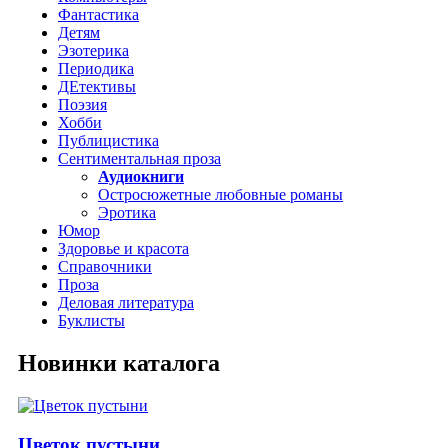
Фантастика
Детям
Эзотерика
Периодика
ДЕтективы
Поэзия
Хобби
Публицистика
Сентиментальная проза
Аудиокниги
Остросюжетные любовные романы
Эротика
Юмор
Здоровье и красота
Справочники
Проза
Деловая литература
Буклисты
Новинки каталога
Цветок пустыни