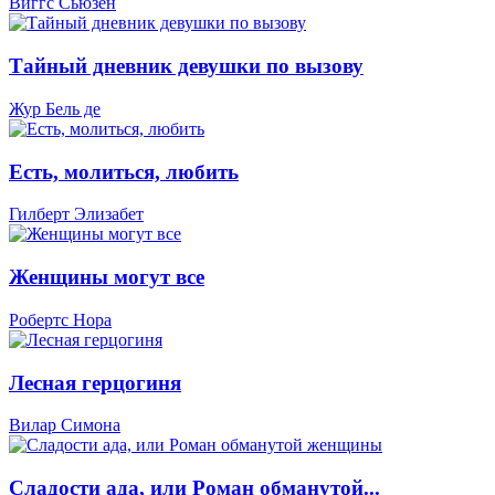
Виггс Сьюзен
Тайный дневник девушки по вызову
Жур Бель де
Есть, молиться, любить
Гилберт Элизабет
Женщины могут все
Робертс Нора
Лесная герцогиня
Вилар Симона
Сладости ада, или Роман обманутой...