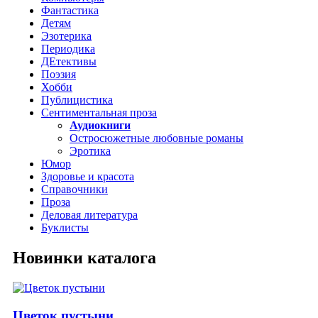
Фантастика
Детям
Эзотерика
Периодика
ДЕтективы
Поэзия
Хобби
Публицистика
Сентиментальная проза
Аудиокниги
Остросюжетные любовные романы
Эротика
Юмор
Здоровье и красота
Справочники
Проза
Деловая литература
Буклисты
Новинки каталога
Цветок пустыни