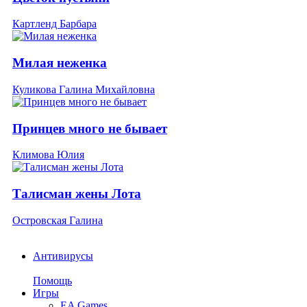
Картленд Барбара
Милая неженка
Куликова Галина Михайловна
Принцев много не бывает
Климова Юлия
Талисман жены Лота
Островская Галина
Антивирусы
Помощь
Игры
EA Games