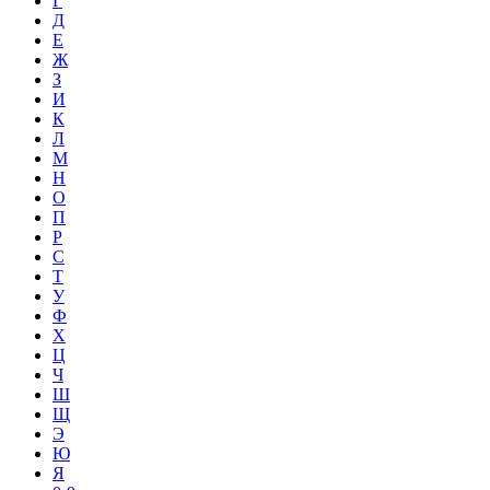
Г
Д
Е
Ж
З
И
К
Л
М
Н
О
П
Р
С
Т
У
Ф
Х
Ц
Ч
Ш
Щ
Э
Ю
Я