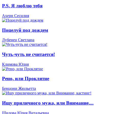
P.S. Я люблю тебя
Ахерн Сесилия
Поцелуй под дождем
Лубенец Светлана
Чуть-чуть не считается!
Климова Юлия
Рено, или Проклятие
Бенцони Жюльетта
Ищу приличного мужа, или Внимание,...
Шилова Юлия Витальевна