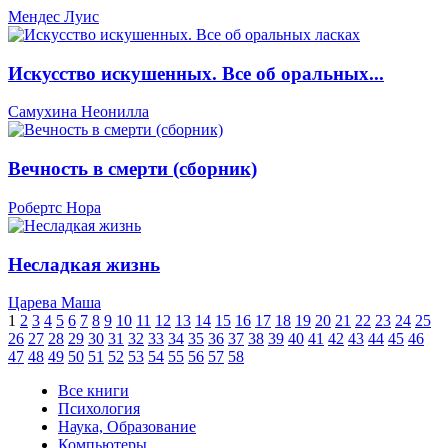
Мендес Луис
Искусство искушенных. Все об оральных...
Самухина Неонилла
Вечность в смерти (сборник)
Робертс Нора
Несладкая жизнь
Царева Маша
1
2
3
4
5
6
7
8
9
10
11
12
13
14
15
16
17
18
19
20
21
22
23
24
25
26
27
28
29
30
31
32
33
34
35
36
37
38
39
40
41
42
43
44
45
46
47
48
49
50
51
52
53
54
55
56
57
58
Все книги
Психология
Наука, Образование
Компьютеры