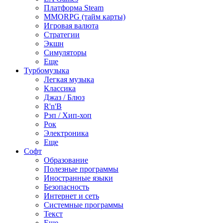
Платформа Steam
MMORPG (тайм карты)
Игровая валюта
Стратегии
Экшн
Симуляторы
Еще
Турбомузыка
Легкая музыка
Классика
Джаз / Блюз
R'n'B
Рэп / Хип-хоп
Рок
Электроника
Еще
Софт
Образование
Полезные программы
Иностранные языки
Безопасность
Интернет и сеть
Системные программы
Текст
Еще