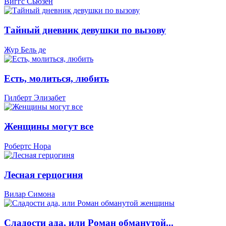
Виггс Сьюзен
Тайный дневник девушки по вызову
Жур Бель де
Есть, молиться, любить
Гилберт Элизабет
Женщины могут все
Робертс Нора
Лесная герцогиня
Вилар Симона
Сладости ада, или Роман обманутой...