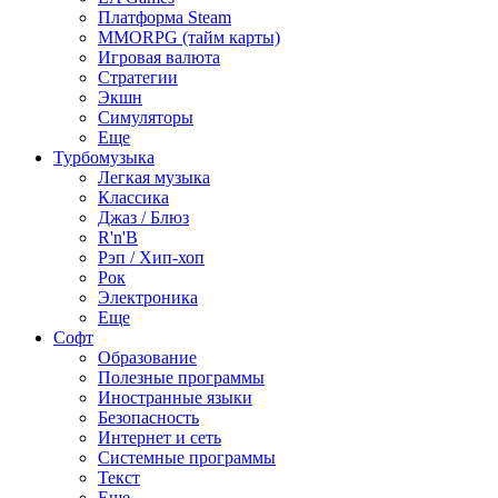
Платформа Steam
MMORPG (тайм карты)
Игровая валюта
Стратегии
Экшн
Симуляторы
Еще
Турбомузыка
Легкая музыка
Классика
Джаз / Блюз
R'n'B
Рэп / Хип-хоп
Рок
Электроника
Еще
Софт
Образование
Полезные программы
Иностранные языки
Безопасность
Интернет и сеть
Системные программы
Текст
Еще