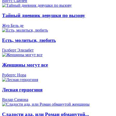
Виггс Сьюзен
Тайный дневник девушки по вызову
Жур Бель де
Есть, молиться, любить
Гилберт Элизабет
Женщины могут все
Робертс Нора
Лесная герцогиня
Вилар Симона
Сладости ада, или Роман обманутой...