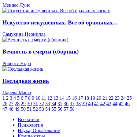
Мендес Луис
Искусство искушенных. Все об оральных...
Самухина Неонилла
Вечность в смерти (сборник)
Робертс Нора
Несладкая жизнь
Царева Маша
1
2
3
4
5
6
7
8
9
10
11
12
13
14
15
16
17
18
19
20
21
22
23
24
25
26
27
28
29
30
31
32
33
34
35
36
37
38
39
40
41
42
43
44
45
46
47
48
49
50
51
52
53
54
55
56
57
58
Все книги
Психология
Наука, Образование
Компьютеры