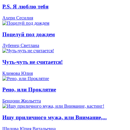
P.S. Я люблю тебя
Ахерн Сесилия
Поцелуй под дождем
Лубенец Светлана
Чуть-чуть не считается!
Климова Юлия
Рено, или Проклятие
Бенцони Жюльетта
Ищу приличного мужа, или Внимание,...
Шилова Юлия Витальевна