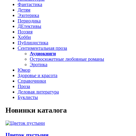
Фантастика
Детям
Эзотерика
Периодика
ДЕтективы
Поэзия
Хобби
Публицистика
Сентиментальная проза
Аудиокниги
Остросюжетные любовные романы
Эротика
Юмор
Здоровье и красота
Справочники
Проза
Деловая литература
Буклисты
Новинки каталога
Цветок пустыни