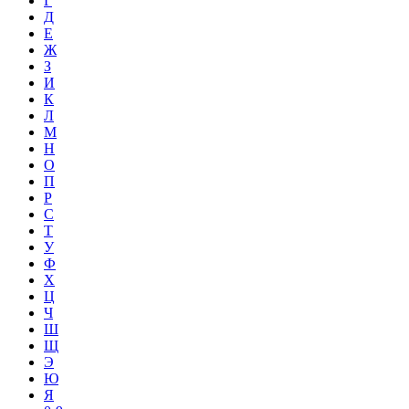
Г
Д
Е
Ж
З
И
К
Л
М
Н
О
П
Р
С
Т
У
Ф
Х
Ц
Ч
Ш
Щ
Э
Ю
Я