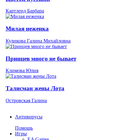
Картленд Барбара
Милая неженка
Куликова Галина Михайловна
Принцев много не бывает
Климова Юлия
Талисман жены Лота
Островская Галина
Антивирусы
Помощь
Игры
EA Games