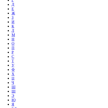
Г
Д
Е
Ж
З
И
К
Л
М
Н
О
П
Р
С
Т
У
Ф
Х
Ц
Ч
Ш
Щ
Э
Ю
Я