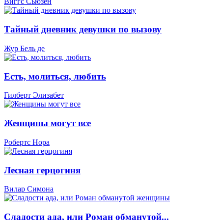
Виггс Сьюзен
Тайный дневник девушки по вызову
Жур Бель де
Есть, молиться, любить
Гилберт Элизабет
Женщины могут все
Робертс Нора
Лесная герцогиня
Вилар Симона
Сладости ада, или Роман обманутой...