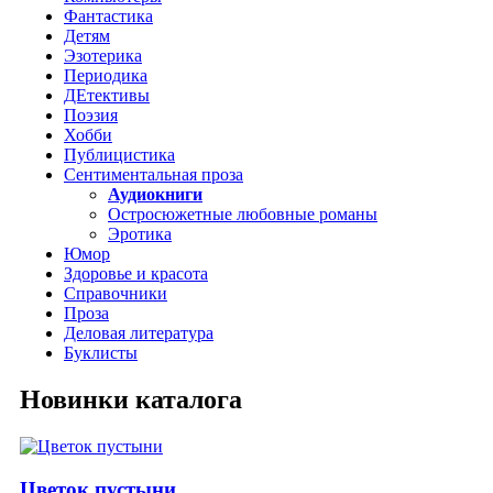
Фантастика
Детям
Эзотерика
Периодика
ДЕтективы
Поэзия
Хобби
Публицистика
Сентиментальная проза
Аудиокниги
Остросюжетные любовные романы
Эротика
Юмор
Здоровье и красота
Справочники
Проза
Деловая литература
Буклисты
Новинки каталога
Цветок пустыни