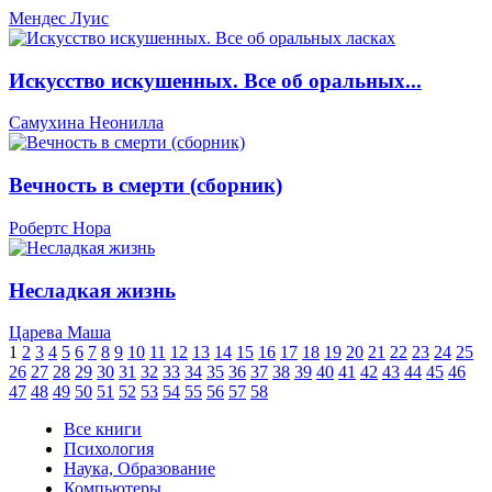
Мендес Луис
Искусство искушенных. Все об оральных...
Самухина Неонилла
Вечность в смерти (сборник)
Робертс Нора
Несладкая жизнь
Царева Маша
1
2
3
4
5
6
7
8
9
10
11
12
13
14
15
16
17
18
19
20
21
22
23
24
25
26
27
28
29
30
31
32
33
34
35
36
37
38
39
40
41
42
43
44
45
46
47
48
49
50
51
52
53
54
55
56
57
58
Все книги
Психология
Наука, Образование
Компьютеры