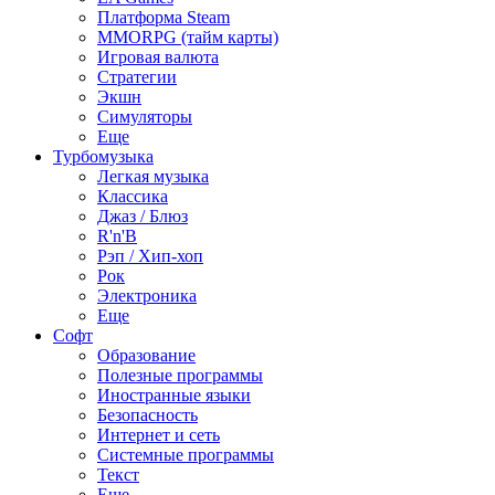
Платформа Steam
MMORPG (тайм карты)
Игровая валюта
Стратегии
Экшн
Симуляторы
Еще
Турбомузыка
Легкая музыка
Классика
Джаз / Блюз
R'n'B
Рэп / Хип-хоп
Рок
Электроника
Еще
Софт
Образование
Полезные программы
Иностранные языки
Безопасность
Интернет и сеть
Системные программы
Текст
Еще