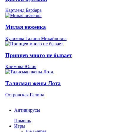
Картленд Барбара
Милая неженка
Куликова Галина Михайловна
Принцев много не бывает
Климова Юлия
Талисман жены Лота
Островская Галина
Антивирусы
Помощь
Игры
EA Games