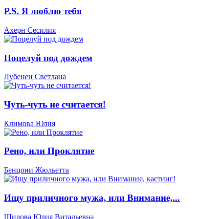
P.S. Я люблю тебя
Ахерн Сесилия
Поцелуй под дождем
Лубенец Светлана
Чуть-чуть не считается!
Климова Юлия
Рено, или Проклятие
Бенцони Жюльетта
Ищу приличного мужа, или Внимание,...
Шилова Юлия Витальевна