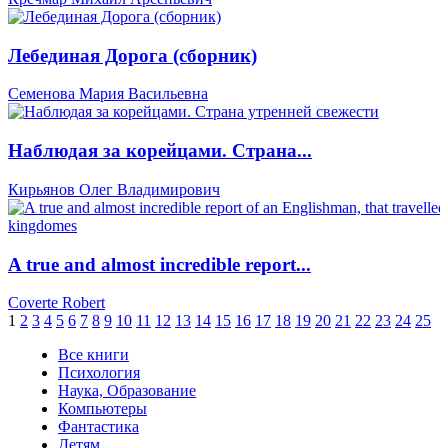
Лебединая Дорога (сборник)
Семенова Мария Васильевна
Наблюдая за корейцами. Страна...
Кирьянов Олег Владимирович
A true and almost incredible report...
Coverte Robert
1
2
3
4
5
6
7
8
9
10
11
12
13
14
15
16
17
18
19
20
21
22
23
24
25
Все книги
Психология
Наука, Образование
Компьютеры
Фантастика
Детям