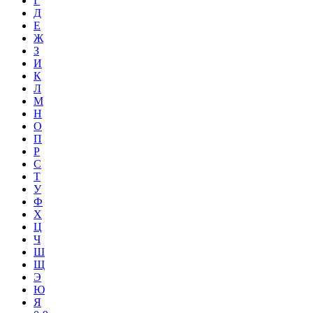
Г
Д
Е
Ж
З
И
К
Л
М
Н
О
П
Р
С
Т
У
Ф
Х
Ц
Ч
Ш
Щ
Э
Ю
Я