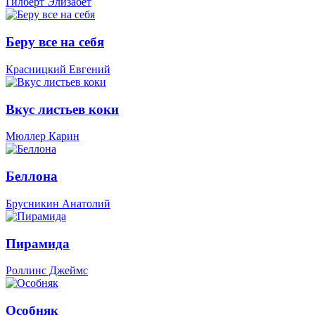
Гилберт Элизабет
Беру все на себя
Красницкий Евгений
Вкус листьев коки
Мюллер Карин
Беллона
Брусникин Анатолий
Пирамида
Роллинс Джеймс
Особняк