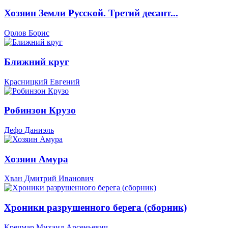
Хозяин Земли Русской. Третий десант...
Орлов Борис
Ближний круг
Красницкий Евгений
Робинзон Крузо
Дефо Даниэль
Хозяин Амура
Хван Дмитрий Иванович
Хроники разрушенного берега (сборник)
Кречмар Михаил Арсеньевич