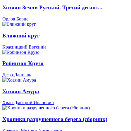
Хозяин Земли Русской. Третий десант...
Орлов Борис
Ближний круг
Красницкий Евгений
Робинзон Крузо
Дефо Даниэль
Хозяин Амура
Хван Дмитрий Иванович
Хроники разрушенного берега (сборник)
Кречмар Михаил Арсеньевич