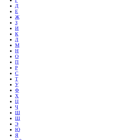
Г
Д
Е
Ж
З
И
К
Л
М
Н
О
П
Р
С
Т
У
Ф
Х
Ц
Ч
Ш
Щ
Э
Ю
Я