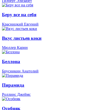
Гилберт Элизабет
Беру все на себя
Красницкий Евгений
Вкус листьев коки
Мюллер Карин
Беллона
Брусникин Анатолий
Пирамида
Роллинс Джеймс
Особняк