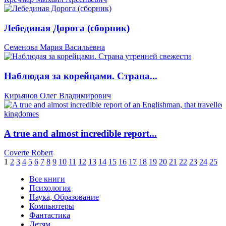
Лебединая Дорога (сборник)
Семенова Мария Васильевна
Наблюдая за корейцами. Страна...
Кирьянов Олег Владимирович
A true and almost incredible report...
Coverte Robert
1
2
3
4
5
6
7
8
9
10
11
12
13
14
15
16
17
18
19
20
21
22
23
24
25
Все книги
Психология
Наука, Образование
Компьютеры
Фантастика
Детям