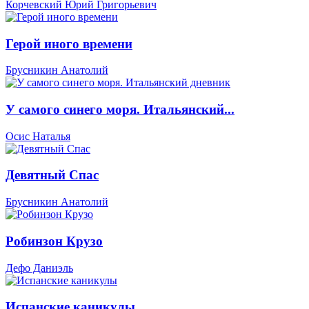
Корчевский Юрий Григорьевич
Герой иного времени
Брусникин Анатолий
У самого синего моря. Итальянский...
Осис Наталья
Девятный Спас
Брусникин Анатолий
Робинзон Крузо
Дефо Даниэль
Испанские каникулы