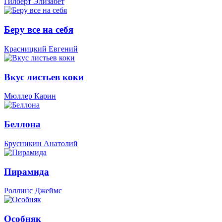
Гилберт Элизабет
Беру все на себя
Красницкий Евгений
Вкус листьев коки
Мюллер Карин
Беллона
Брусникин Анатолий
Пирамида
Роллинс Джеймс
Особняк