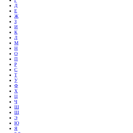
Г
Д
Е
Ж
З
И
К
Л
М
Н
О
П
Р
С
Т
У
Ф
Х
Ц
Ч
Ш
Щ
Э
Ю
Я