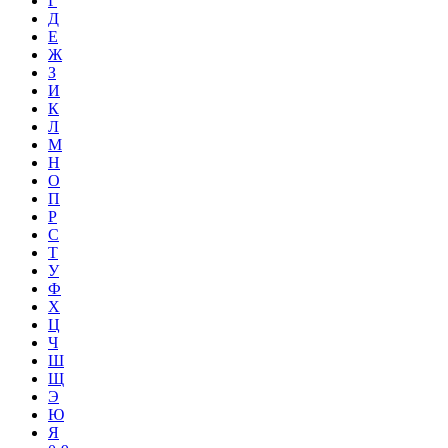
Г
Д
Е
Ж
З
И
К
Л
М
Н
О
П
Р
С
Т
У
Ф
Х
Ц
Ч
Ш
Щ
Э
Ю
Я