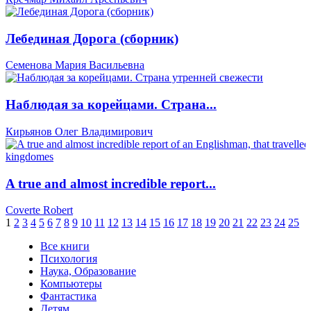
Лебединая Дорога (сборник)
Семенова Мария Васильевна
Наблюдая за корейцами. Страна...
Кирьянов Олег Владимирович
A true and almost incredible report...
Coverte Robert
1
2
3
4
5
6
7
8
9
10
11
12
13
14
15
16
17
18
19
20
21
22
23
24
25
Все книги
Психология
Наука, Образование
Компьютеры
Фантастика
Детям