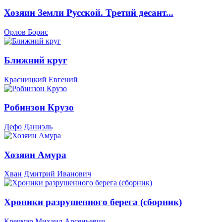
Хозяин Земли Русской. Третий десант...
Орлов Борис
Ближний круг
Красницкий Евгений
Робинзон Крузо
Дефо Даниэль
Хозяин Амура
Хван Дмитрий Иванович
Хроники разрушенного берега (сборник)
Кречмар Михаил Арсеньевич