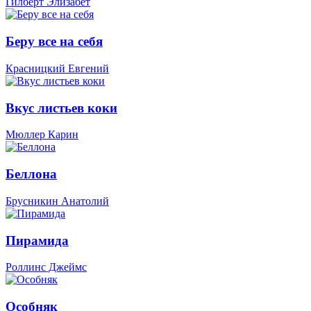
Гилберт Элизабет
Беру все на себя
Красницкий Евгений
Вкус листьев коки
Мюллер Карин
Беллона
Брусникин Анатолий
Пирамида
Роллинс Джеймс
Особняк