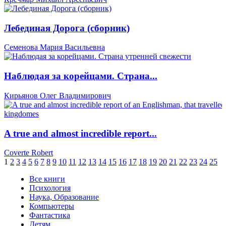
Лебединая Дорога (сборник)
Семенова Мария Васильевна
Наблюдая за корейцами. Страна...
Кирьянов Олег Владимирович
A true and almost incredible report...
Coverte Robert
1
2
3
4
5
6
7
8
9
10
11
12
13
14
15
16
17
18
19
20
21
22
23
24
25
Все книги
Психология
Наука, Образование
Компьютеры
Фантастика
Детям