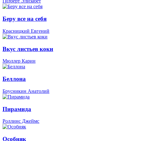
Гилберт Элизабет
Беру все на себя
Красницкий Евгений
Вкус листьев коки
Мюллер Карин
Беллона
Брусникин Анатолий
Пирамида
Роллинс Джеймс
Особняк