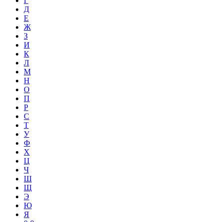
Г
Д
Е
Ж
З
И
К
Л
М
Н
О
П
Р
С
Т
У
Ф
Х
Ц
Ч
Ш
Щ
Э
Ю
Я