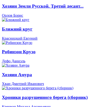
Хозяин Земли Русской. Третий десант...
Орлов Борис
Ближний круг
Красницкий Евгений
Робинзон Крузо
Дефо Даниэль
Хозяин Амура
Хван Дмитрий Иванович
Хроники разрушенного берега (сборник)
Кречмар Михаил Арсеньевич