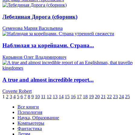
Лебединая Дорога (сборник)
Семенова Мария Васильевна
Наблюдая за корейцами. Страна...
Кирьянов Олег Владимирович
A true and almost incredible report...
Coverte Robert
1
2
3
4
5
6
7
8
9
10
11
12
13
14
15
16
17
18
19
20
21
22
23
24
25
Все книги
Психология
Наука, Образование
Компьютеры
Фантастика
Детям