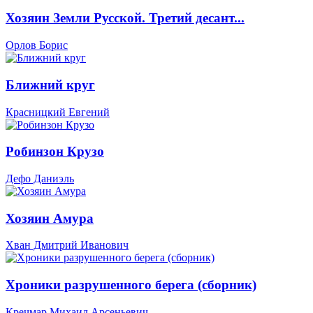
Хозяин Земли Русской. Третий десант...
Орлов Борис
Ближний круг
Красницкий Евгений
Робинзон Крузо
Дефо Даниэль
Хозяин Амура
Хван Дмитрий Иванович
Хроники разрушенного берега (сборник)
Кречмар Михаил Арсеньевич