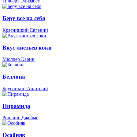
Гилберт Элизабет
Беру все на себя
Красницкий Евгений
Вкус листьев коки
Мюллер Карин
Беллона
Брусникин Анатолий
Пирамида
Роллинс Джеймс
Особняк