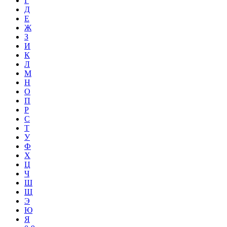
Г
Д
Е
Ж
З
И
К
Л
М
Н
О
П
Р
С
Т
У
Ф
Х
Ц
Ч
Ш
Щ
Э
Ю
Я