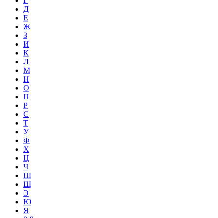
Г
Д
Е
Ж
З
И
К
Л
М
Н
О
П
Р
С
Т
У
Ф
Х
Ц
Ч
Ш
Щ
Э
Ю
Я