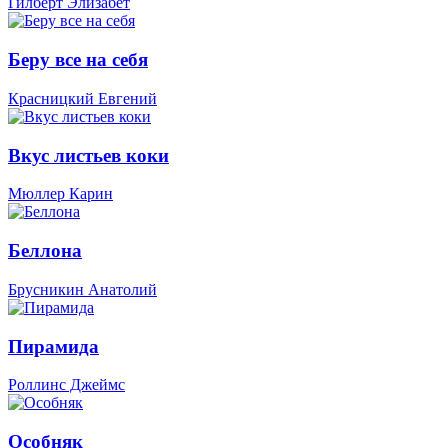
Гилберт Элизабет
Беру все на себя
Красницкий Евгений
Вкус листьев коки
Мюллер Карин
Беллона
Брусникин Анатолий
Пирамида
Роллинс Джеймс
Особняк