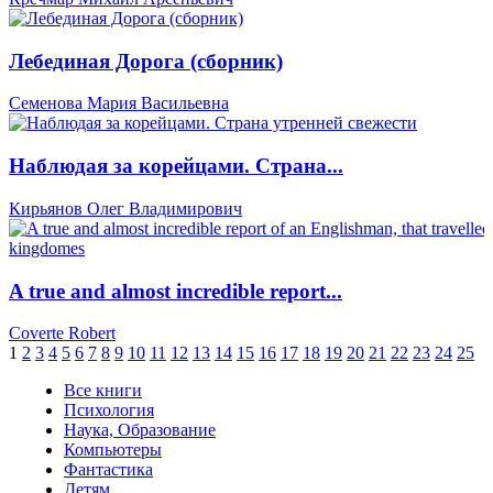
Лебединая Дорога (сборник)
Семенова Мария Васильевна
Наблюдая за корейцами. Страна...
Кирьянов Олег Владимирович
A true and almost incredible report...
Coverte Robert
1
2
3
4
5
6
7
8
9
10
11
12
13
14
15
16
17
18
19
20
21
22
23
24
25
Все книги
Психология
Наука, Образование
Компьютеры
Фантастика
Детям