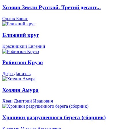
Хозяин Земли Русской. Третий десант...
Орлов Борис
Ближний круг
Красницкий Евгений
Робинзон Крузо
Дефо Даниэль
Хозяин Амура
Хван Дмитрий Иванович
Хроники разрушенного берега (сборник)
Кречмар Михаил Арсеньевич