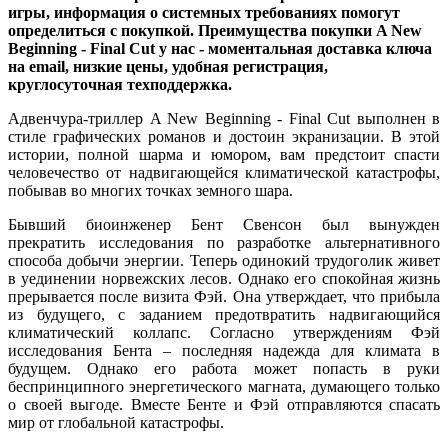
игры, информация о системных требованиях помогут
определиться с покупкой. Преимущества покупки A New
Beginning - Final Cut у нас - моментальная доставка ключа
на email, низкие цены, удобная регистрация,
круглосуточная техподдержка.
Адвенчура-триллер A New Beginning - Final Cut выполнен в
стиле графических романов и достоин экранизации. В этой
истории, полной шарма и юмором, вам предстоит спасти
человечество от надвигающейся климатической катастрофы,
побывав во многих точках земного шара.
Бывший биоинженер Бент Свенсон был вынужден
прекратить исследования по разработке альтернативного
способа добычи энергии. Теперь одинокий трудоголик живет
в уединении норвежских лесов. Однако его спокойная жизнь
прерывается после визита Фэй. Она утверждает, что прибыла
из будущего, с заданием предотвратить надвигающийся
климатический коллапс. Согласно утверждениям Фэй
исследования Бента – последняя надежда для климата в
будущем. Однако его работа может попасть в руки
беспринципного энергетического магната, думающего только
о своей выгоде. Вместе Бенте и Фэй отправляются спасать
мир от глобальной катастрофы.