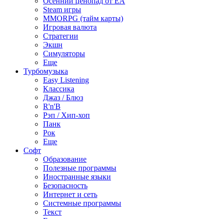
Осенний ценопад от EA
Steam игры
MMORPG (тайм карты)
Игровая валюта
Стратегии
Экшн
Симуляторы
Еще
Турбомузыка
Easy Listening
Классика
Джаз / Блюз
R'n'B
Рэп / Хип-хоп
Панк
Рок
Еще
Софт
Образование
Полезные программы
Иностранные языки
Безопасность
Интернет и сеть
Системные программы
Текст