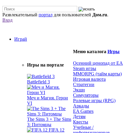
Развлекательный
портал
для пользователей
Дом.ru
.
Вход
Играй
Меню каталога
Игры
Осенний ценопад от EA
Игры на портале
Steam игры
MMORPG (тайм карты)
Игровая валюта
Battlefield 3
Стратегии
Экшн
Симуляторы
Меч и Магия. Герои
Ролевые игры (RPG)
VI
Аркады
EA Games
Детям
The Sims 3 + The Sims
Квесты
3: Питомцы
Учебные /
FIFA 12
информационные