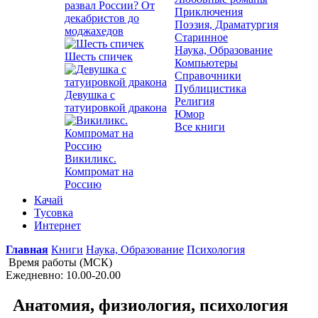
развал России? От
Приключения
декабристов до
Поэзия, Драматургия
моджахедов
Старинное
Наука, Образование
Шесть спичек
Компьютеры
Справочники
Публицистика
Девушка с
Религия
татуировкой дракона
Юмор
Все книги
Викиликс.
Компромат на
Россию
Качай
Тусовка
Интернет
Главная
Книги
Наука, Образование
Психология
Время работы (МСК)
Ежедневно: 10.00-20.00
Анатомия, физиология, психология