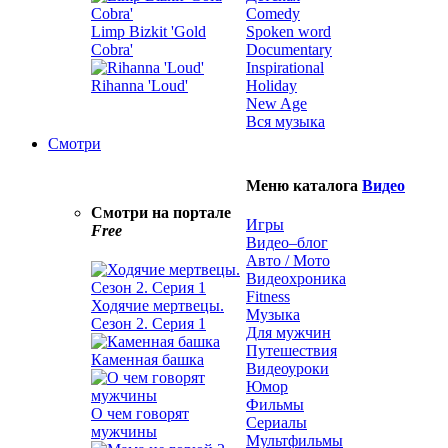
Comedy
Limp Bizkit 'Gold
Spoken word
Cobra'
Documentary
Inspirational
Rihanna 'Loud'
Holiday
New Age
Вся музыка
Смотри
Меню каталога
Видео
Смотри на портале
Игры
Free
Видео–блог
Авто / Мото
Видеохроника
Fitness
Ходячие мертвецы.
Музыка
Сезон 2. Серия 1
Для мужчин
Путешествия
Каменная башка
Видеоуроки
Юмор
Фильмы
О чем говорят
Сериалы
мужчины
Мультфильмы