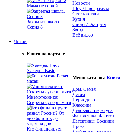
Новости
Мама не горюй 2
Шоу / Программы
Стиль жизни
Кухня
Закрытая школа.
Спорт / Экстрим
Серия 8
Звезды
Всё видео
Читай
Книги на портале
Хакеры. Basic
Белая
Меню каталога
Книги
масаи
Дом, Семья
Детям
Мнемотехника:
Периодика
Секреты суперпамяти
Классика
Деловая литература
Фантастика, Фэнтэзи
Детективы, Боевики
Проза
Кто финансирует
Любовные романы