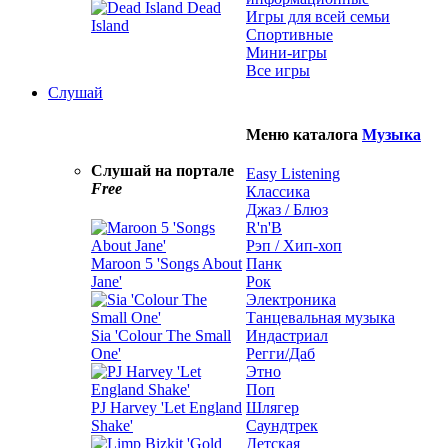
Dead
Игры для всей семьи
Island
Спортивные
Мини-игры
Все игры
Слушай
Меню каталога
Музыка
Слушай на портале
Easy Listening
Free
Классика
Джаз / Блюз
R'n'B
Рэп / Хип-хоп
Maroon 5 'Songs About
Панк
Jane'
Рок
Электроника
Танцевальная музыка
Sia 'Colour The Small
Индастриал
One'
Регги/Даб
Этно
Поп
PJ Harvey 'Let England
Шлягер
Shake'
Саундтрек
Детская