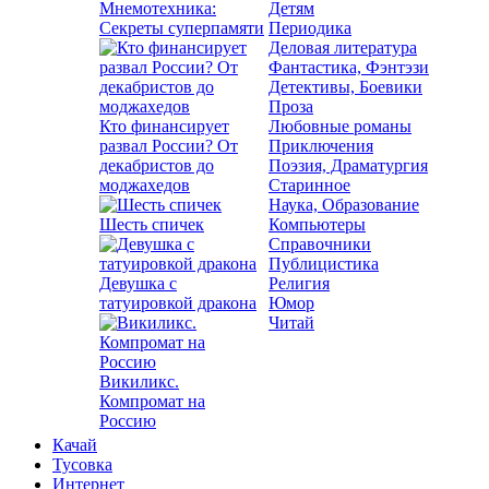
Мнемотехника:
Детям
Секреты суперпамяти
Периодика
Деловая литература
Фантастика, Фэнтэзи
Детективы, Боевики
Проза
Кто финансирует
Любовные романы
развал России? От
Приключения
декабристов до
Поэзия, Драматургия
моджахедов
Старинное
Наука, Образование
Шесть спичек
Компьютеры
Справочники
Публицистика
Девушка с
Религия
татуировкой дракона
Юмор
Читай
Викиликс.
Компромат на
Россию
Качай
Тусовка
Интернет