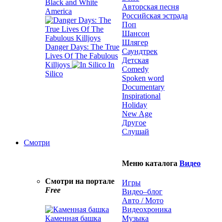
Black and White
Авторская песня
America
Российская эстрада
Поп
Шансон
Шлягер
Danger Days: The True
Саундтрек
Lives Of The Fabulous
Детская
Killjoys
In
Comedy
Silico
Spoken word
Documentary
Inspirational
Holiday
New Age
Другое
Слушай
Смотри
Меню каталога
Видео
Смотри на портале
Игры
Free
Видео–блог
Авто / Мото
Видеохроника
Каменная башка
Музыка