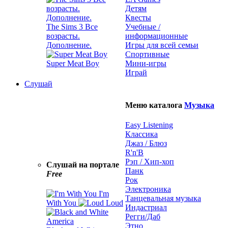
Детям
Квесты
The Sims 3 Все
Учебные /
возрасты.
информационные
Дополнение.
Игры для всей семьи
Спортивные
Super Meat Boy
Мини-игры
Играй
Слушай
Меню каталога
Музыка
Easy Listening
Классика
Джаз / Блюз
R'n'B
Рэп / Хип-хоп
Слушай на портале
Панк
Free
Рок
Электроника
I'm
Танцевальная музыка
With You
Loud
Индастриал
Регги/Даб
Этно