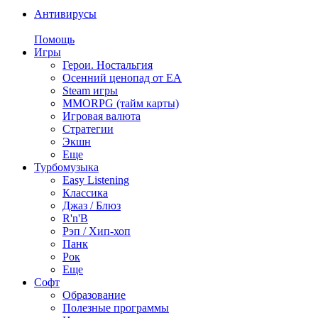
Антивирусы
Помощь
Игры
Герои. Ностальгия
Осенний ценопад от EA
Steam игры
MMORPG (тайм карты)
Игровая валюта
Стратегии
Экшн
Еще
Турбомузыка
Easy Listening
Классика
Джаз / Блюз
R'n'B
Рэп / Хип-хоп
Панк
Рок
Еще
Софт
Образование
Полезные программы