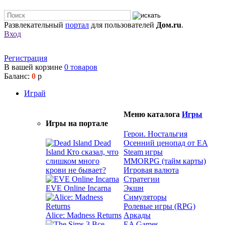
Развлекательный
портал
для пользователей
Дом.ru
.
Вход
Регистрация
В вашей корзине
0
товаров
Баланс:
0
р
Играй
Меню каталога
Игры
Игры на портале
Герои. Ностальгия
Dead
Осенний ценопад от EA
Island
Кто сказал, что
Steam игры
слишком много
MMORPG (тайм карты)
крови не бывает?
Игровая валюта
Стратегии
EVE Online Incarna
Экшн
Симуляторы
Ролевые игры (RPG)
Alice: Madness Returns
Аркады
EA Games