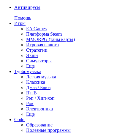
Антивирусы
Помощь
Игры
EA Games
Платформа Steam
MMORPG (тайм карты)
Игровая валюта
Стратегии
Экшн
Симуляторы
Еще
Турбомузыка
Легкая музыка
Классика
Джаз / Блюз
R'n'B
Рэп / Хип-хоп
Рок
Электроника
Еще
Софт
Образование
Полезные программы