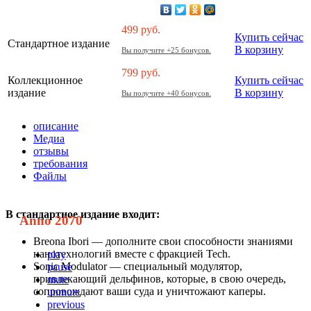
499
руб.
Купить сейчас
Стандартное издание
В корзину
Вы получите +25 бонусов.
799
руб.
Коллекционное
Купить сейчас
издание
В корзину
Вы получите +40 бонусов.
описание
Медиа
отзывы
требования
Файлы
В стандартное издание входит:
Anno 2070
Breona Ibori — дополните свои способности знаниями
нанотехнологий вместе с фракцией Tech.
play
Sonic Modulator — специальный модулятор,
pause
привлекающий дельфинов, которые, в свою очередь,
mute
сопровождают ваши суда и уничтожают каперы.
unmute
previous