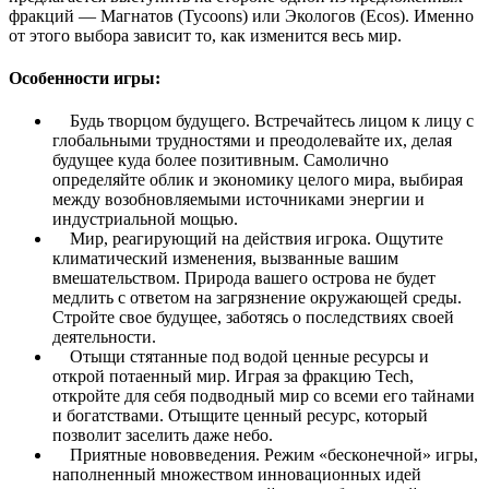
фракций — Магнатов (Tycoons) или Экологов (Ecos). Именно
от этого выбора зависит то, как изменится весь мир.
Особенности игры:
Будь творцом будущего. Встречайтесь лицом к лицу с
глобальными трудностями и преодолевайте их, делая
будущее куда более позитивным. Самолично
определяйте облик и экономику целого мира, выбирая
между возобновляемыми источниками энергии и
индустриальной мощью.
Мир, реагирующий на действия игрока. Ощутите
климатический изменения, вызванные вашим
вмешательством. Природа вашего острова не будет
медлить с ответом на загрязнение окружающей среды.
Стройте свое будущее, заботясь о последствиях своей
деятельности.
Отыщи стятанные под водой ценные ресурсы и
открой потаенный мир. Играя за фракцию Tech,
откройте для себя подводный мир со всеми его тайнами
и богатствами. Отыщите ценный ресурс, который
позволит заселить даже небо.
Приятные нововведения. Режим «бесконечной» игры,
наполненный множеством инновационных идей