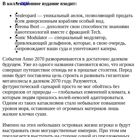
next
В коллекционное издание входит:
Sealeopard — уникальный анлок, позволяющий придать
всем диверсионным кораблям особый вид.
Breona Ibori — дополните свои способности знаниями
нанотехнологий вместе с фракцией Tech.
Sonic Modulator — специальный модулятор,
привлекающий дельфинов, которые, в свою очередь,
сопровождают ваши суда и уничтожают каперы.
События Anno 2070 разворачиваются в достаточно далеком
будущем. Уже из одного названия становится ясно, что игроки
совершат путешествие отнюдь не в прошлые столетия. Перед
ними будет поставлена цель строить и развивать гигантские
мегаполисы в далеком 2070 году. Разумеется,
футуристический сценарий просто не мог обойтись без
сюрпризов от природы — глобальных изменений климата, к
которым людям пришлось волей-неволей адаптироваться.
Одним из таких катаклизмов стало небывалое повышение
уровня моря, оставившее от огромных материков лишь
жалкие клочки суши.
Именно на этих небольших островках жизни игроки и будут
выстраивать свои могущественные империи. При этом им
предлагается выступить на стороне одной из предложенных