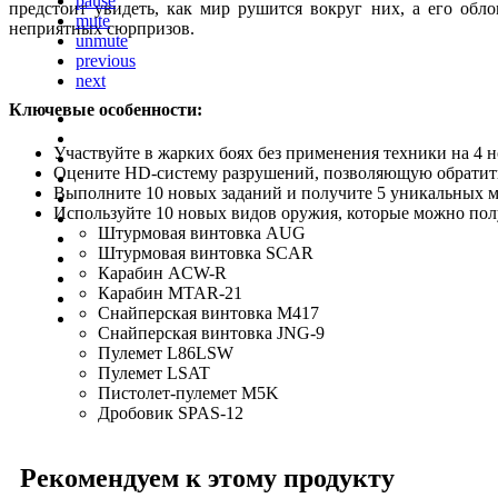
pause
предстоит увидеть, как мир рушится вокруг них, а его об
mute
неприятных сюрпризов.
unmute
previous
next
Ключевые особенности:
Участвуйте в жарких боях без применения техники на 4 н
Оцените HD-систему разрушений, позволяющую обратит
Выполните 10 новых заданий и получите 5 уникальных м
Используйте 10 новых видов оружия, которые можно полу
Штурмовая винтовка AUG
Штурмовая винтовка SCAR
Карабин ACW-R
Карабин MTAR-21
Снайперская винтовка M417
Снайперская винтовка JNG-9
Пулемет L86LSW
Пулемет LSAT
Пистолет-пулемет M5K
Дробовик SPAS-12
Рекомендуем к этому продукту