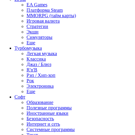
EA Games
Платформа Steam
MMORPG (тайм карты)
Игровая валюта
Стратегии
Экшн
Симуляторы
Еще
Турбомузыка
Легкая музыка
Классика
Джаз / Блюз
R'n'B
Рэп / Хип-хоп
Рок
Электроника
Еще
Софт
Образование
Полезные программы
Иностранные языки
Безопасность
Интернет и сеть
Системные программы
Текст