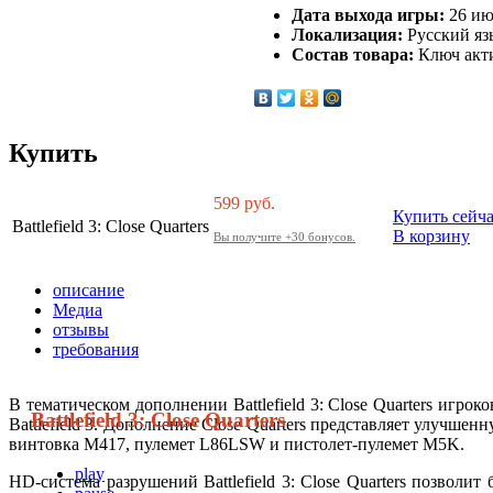
Дата выхода игры:
26 ию
Локализация:
Русский яз
Состав товара:
Ключ акти
Купить
599
руб.
Купить сейч
Battlefield 3: Close Quarters
В корзину
Вы получите +30 бонусов.
описание
Медиа
отзывы
требования
В тематическом дополнении Battlefield 3: Close Quarters иг
Battlefield 3: Close Quarters
Battlefield 3. Дополнение Close Quarters представляет улучш
винтовка M417, пулемет L86LSW и пистолет-пулемет M5K.
play
HD-система разрушений Battlefield 3: Close Quarters позволи