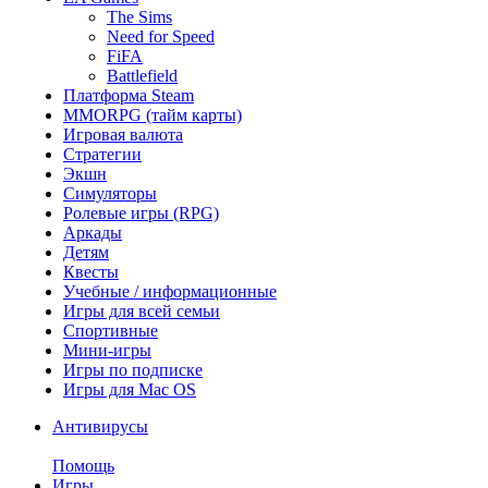
The Sims
Need for Speed
FiFA
Battlefield
Платформа Steam
MMORPG (тайм карты)
Игровая валюта
Стратегии
Экшн
Симуляторы
Ролевые игры (RPG)
Аркады
Детям
Квесты
Учебные / информационные
Игры для всей семьи
Спортивные
Мини-игры
Игры по подписке
Игры для Mac OS
Антивирусы
Помощь
Игры