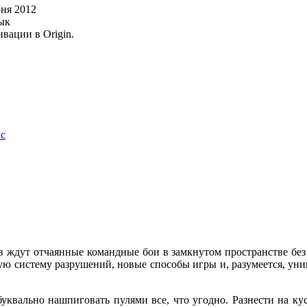
ня 2012
ык
вации в Origin.
ас
роков ждут отчаянные командные бои в замкнутом пространстве б
енную систему разрушений, новые способы игры и, разумеется, у
т буквально нашпиговать пулями все, что угодно. Разнести на 