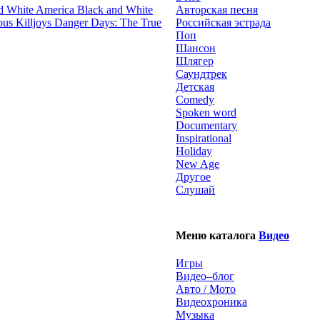
Black and White
Авторская песня
Danger Days: The True
Российская эстрада
Поп
Шансон
Шлягер
Саундтрек
Детская
Comedy
Spoken word
Documentary
Inspirational
Holiday
New Age
Другое
Слушай
Меню каталога
Видео
Игры
Видео–блог
Авто / Мото
Видеохроника
Музыка