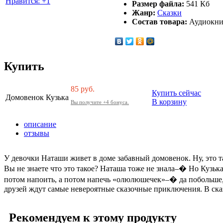
Нравится: +1
Размер файла:
541 Кб
Жанр:
Сказки
Состав товара:
Аудиокни
Купить
85
руб.
Купить сейчас
Домовенок Кузька
В корзину
Вы получите +4 бонуса.
описание
отзывы
У девочки Наташи живет в доме забавный домовенок. Ну, это т
Вы не знаете что это такое? Наташа тоже не знала–� Но Кузьк
потом напоить, а потом напечь «олюлюшечек»–� да побольше, ч
друзей ждут самые невероятные сказочные приключения. В сказ
Рекомендуем к этому продукту