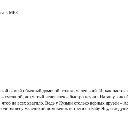
га в МР3
акой самый обычный домовой, только маленький. И, как настоящ
а – смешной, лохматый человечек – быстро научил Наташу, как об
тоб на всех хватило. Ведь у Кузьки столько верных друзей – А
очном лесу маленький домовенок встретит и Бабу Ягу, и дедушк