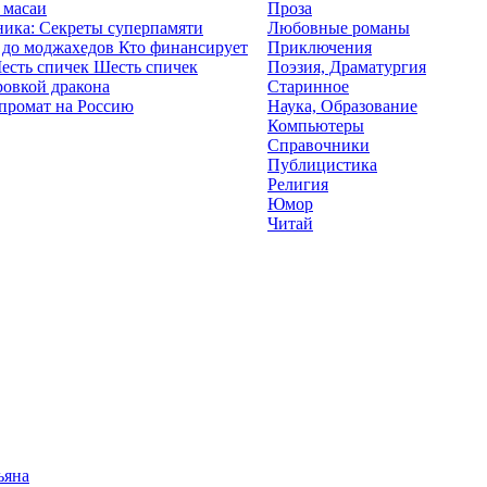
 масаи
Проза
ика: Секреты суперпамяти
Любовные романы
Кто финансирует
Приключения
Шесть спичек
Поэзия, Драматургия
ровкой дракона
Старинное
промат на Россию
Наука, Образование
Компьютеры
Справочники
Публицистика
Религия
Юмор
Читай
ьяна