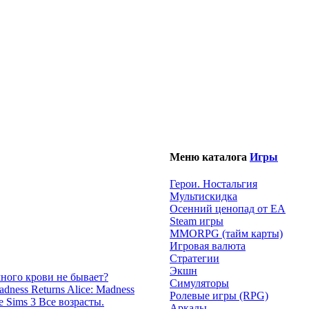
Меню каталога
Игры
Герои. Ностальгия
Мультискидка
Осенний ценопад от EA
Steam игры
MMORPG (тайм карты)
Игровая валюта
Стратегии
Экшн
много крови не бывает?
Симуляторы
Alice: Madness
Ролевые игры (RPG)
e Sims 3 Все возрасты.
Аркады