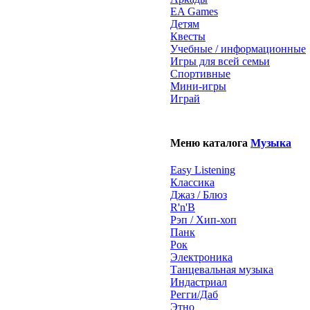
EA Games
Детям
Квесты
Учебные / информационные
Игры для всей семьи
Спортивные
Мини-игры
Играй
Меню каталога
Музыка
Easy Listening
Классика
Джаз / Блюз
R'n'B
Рэп / Хип-хоп
Панк
Рок
Электроника
Танцевальная музыка
Индастриал
Регги/Даб
Этно