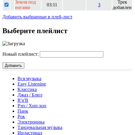
Земля под
Трек
03:11
3
ногами
добавлен
Добавить выбранные в плей-лист
Выберите плейлист
Новый плейлист:
Вся музыка
Easy Listening
Классика
Джаз / Блюз
R'n'B
Рэп / Хип-хоп
Панк
Рок
Электроника
Танцевальная музыка
Индастриал