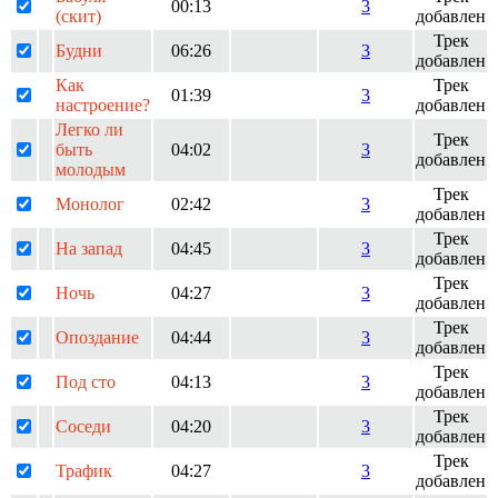
00:13
3
(скит)
добавлен
Трек
Будни
06:26
3
добавлен
Как
Трек
01:39
3
настроение?
добавлен
Легко ли
Трек
быть
04:02
3
добавлен
молодым
Трек
Монолог
02:42
3
добавлен
Трек
На запад
04:45
3
добавлен
Трек
Ночь
04:27
3
добавлен
Трек
Опоздание
04:44
3
добавлен
Трек
Под сто
04:13
3
добавлен
Трек
Соседи
04:20
3
добавлен
Трек
Трафик
04:27
3
добавлен