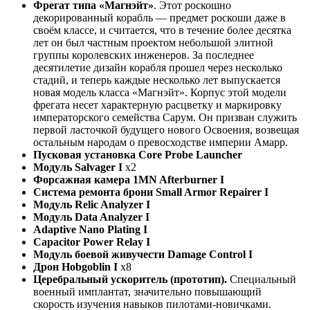
Фрегат типа «Магнэйт»
. Этот роскошно
декорированный корабль — предмет роскоши даже в
своём классе, и считается, что в течение более десятка
лет он был частным проектом небольшой элитной
группы королевских инженеров. За последнее
десятилетие дизайн корабля прошел через несколько
стадий, и теперь каждые несколько лет выпускается
новая модель класса «Магнэйт». Корпус этой модели
фрегата несет характерную расцветку и маркировку
императорского семейства Сарум. Он призван служить
первой ласточкой будущего нового Освоения, возвещая
остальным народам о превосходстве империи Амарр.
Пусковая установка Core Probe Launcher
Модуль Salvager I
x2
Форсажная камера 1MN Afterburner I
Система ремонта брони Small Armor Repairer I
Модуль Relic Analyzer I
Модуль Data Analyzer I
Adaptive Nano Plating I
Capacitor Power Relay I
Модуль боевой живучести
Damage Control I
Дрон Hobgoblin I
x8
Церебральный ускоритель
(прототип).
Специальный
военный имплантат, значительно повышающий
скорость изучения навыков пилотами-новичками.