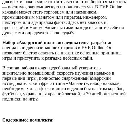
для всех игроков мире сотни тысяч пилотов борются за власть
— военную, экономическую и политическую. В EVE Online
каждый может стать торговцем или наемником,
промышленным магнатом или пиратом, инженером,
шахтером или адмиралом флота. Здесь нет классов и
профессий; в Новом Эдеме вы сами находите занятие себе по
душе, сами определяете свою судьбу.
Набор «Амаррский пилот-исследователь»
разработан
специально для начинающих игроков в EVE Online. Он
позволяет быстро освоить на практике основные принципы
игры и приступить к разгадке небесных тайн.
В состав набора входят церебральный ускоритель,
значительно повышающий скорость изучения навыков в
первые дни игры, полностью снаряженный амаррский
исследовательский фрегат типа «Магнэйт», набор навыков,
необходимых для эффективного ведения боя на этом корабле,
футболка, украшенная красной звездой, и 30 дней оплаченной
подписки на игру.
Содержимое комплекта: