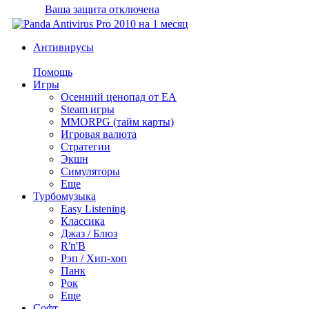
Ваша защита отключена
Антивирусы
Помощь
Игры
Осенний ценопад от EA
Steam игры
MMORPG (тайм карты)
Игровая валюта
Стратегии
Экшн
Симуляторы
Еще
Турбомузыка
Easy Listening
Классика
Джаз / Блюз
R'n'B
Рэп / Хип-хоп
Панк
Рок
Еще
Софт