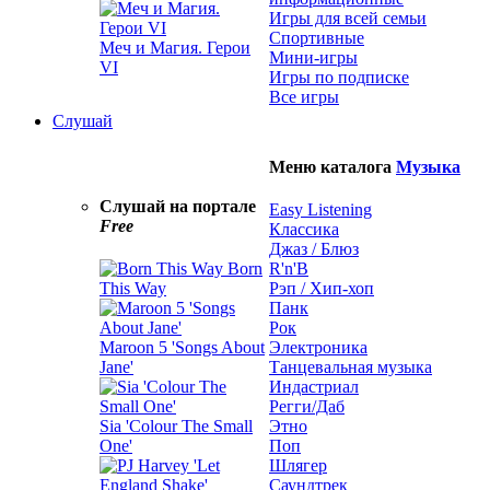
Игры для всей семьи
Спортивные
Меч и Магия. Герои
Мини-игры
VI
Игры по подписке
Все игры
Слушай
Меню каталога
Музыка
Слушай на портале
Easy Listening
Free
Классика
Джаз / Блюз
Born
R'n'B
This Way
Рэп / Хип-хоп
Панк
Рок
Maroon 5 'Songs About
Электроника
Jane'
Танцевальная музыка
Индастриал
Регги/Даб
Sia 'Colour The Small
Этно
One'
Поп
Шлягер
Саундтрек