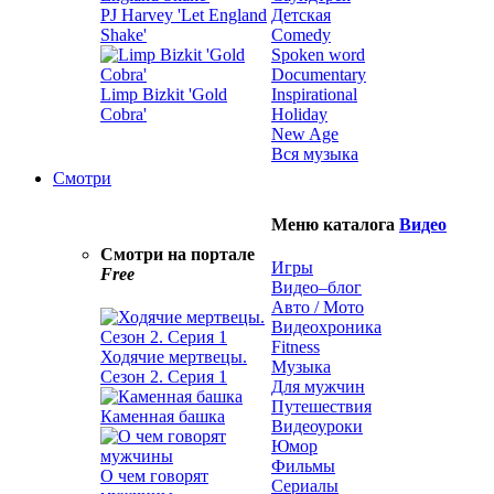
PJ Harvey 'Let England
Детская
Shake'
Comedy
Spoken word
Documentary
Limp Bizkit 'Gold
Inspirational
Cobra'
Holiday
New Age
Вся музыка
Смотри
Меню каталога
Видео
Смотри на портале
Игры
Free
Видео–блог
Авто / Мото
Видеохроника
Fitness
Ходячие мертвецы.
Музыка
Сезон 2. Серия 1
Для мужчин
Путешествия
Каменная башка
Видеоуроки
Юмор
Фильмы
О чем говорят
Сериалы