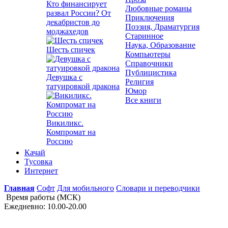
Кто финансирует
Любовные романы
развал России? От
Приключения
декабристов до
Поэзия, Драматургия
моджахедов
Старинное
Наука, Образование
Шесть спичек
Компьютеры
Справочники
Публицистика
Девушка с
Религия
татуировкой дракона
Юмор
Все книги
Викиликс.
Компромат на
Россию
Качай
Тусовка
Интернет
Главная
Софт
Для мобильного
Словари и переводчики
Время работы (МСК)
Ежедневно: 10.00-20.00