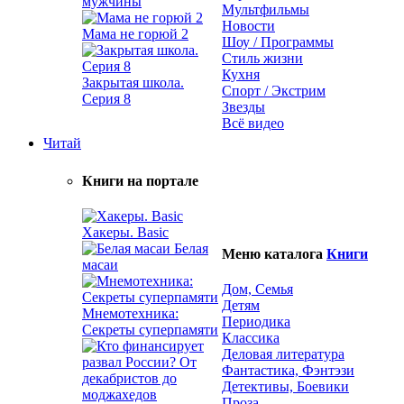
мужчины
Мультфильмы
Новости
Мама не горюй 2
Шоу / Программы
Стиль жизни
Кухня
Закрытая школа.
Спорт / Экстрим
Серия 8
Звезды
Всё видео
Читай
Книги на портале
Хакеры. Basic
Белая
Меню каталога
Книги
масаи
Дом, Семья
Детям
Мнемотехника:
Периодика
Секреты суперпамяти
Классика
Деловая литература
Фантастика, Фэнтэзи
Детективы, Боевики
Проза