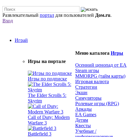
Развлекательный
портал
для пользователей
Дом.ru
.
Вход
Играй
Меню каталога
Игры
Игры на портале
Осенний ценопад от EA
Steam игры
MMORPG (тайм карты)
Игры по подписке
Игровая валюта
Стратегии
Экшн
The Elder Scrolls 5:
Симуляторы
Skyrim
Ролевые игры (RPG)
Аркады
EA Games
Call of Duty: Modern
Детям
Warfare 3
Квесты
Учебные /
Battlefield 3
информационные