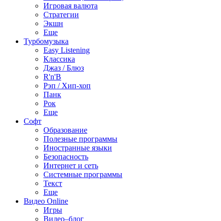
Игровая валюта
Стратегии
Экшн
Еще
Турбомузыка
Easy Listening
Классика
Джаз / Блюз
R'n'B
Рэп / Хип-хоп
Панк
Рок
Еще
Софт
Образование
Полезные программы
Иностранные языки
Безопасность
Интернет и сеть
Системные программы
Текст
Еще
Видео Online
Игры
Видео–блог