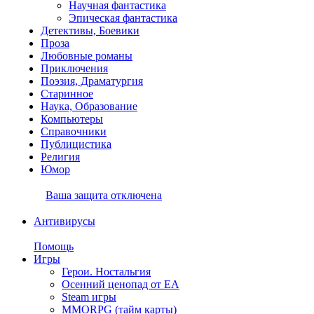
Научная фантастика
Эпическая фантастика
Детективы, Боевики
Проза
Любовные романы
Приключения
Поэзия, Драматургия
Старинное
Наука, Образование
Компьютеры
Справочники
Публицистика
Религия
Юмор
Ваша защита отключена
Антивирусы
Помощь
Игры
Герои. Ностальгия
Осенний ценопад от EA
Steam игры
MMORPG (тайм карты)