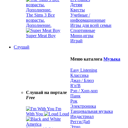
Детям
Квесты
The Sims 3 Все
Учебные /
возрасты.
информационные
Дополнение.
Игры для всей семьи
Спортивные
Super Meat Boy
Мини-игры
Играй
Слушай
Меню каталога
Музыка
Easy Listening
Классика
Джаз / Блюз
R'n'B
Рэп / Хип-хоп
Слушай на портале
Панк
Free
Рок
Электроника
I'm
Танцевальная музыка
With You
Loud
Индастриал
Регги/Даб
Этно