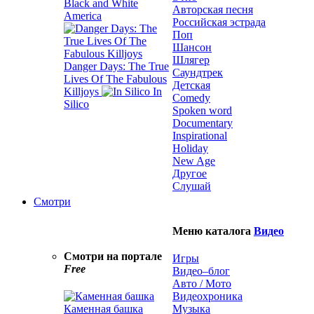
Black and White
Авторская песня
America
Российская эстрада
Поп
Шансон
Шлягер
Danger Days: The True
Саундтрек
Lives Of The Fabulous
Детская
Killjoys
In
Comedy
Silico
Spoken word
Documentary
Inspirational
Holiday
New Age
Другое
Слушай
Смотри
Меню каталога
Видео
Смотри на портале
Игры
Free
Видео–блог
Авто / Мото
Видеохроника
Каменная башка
Музыка