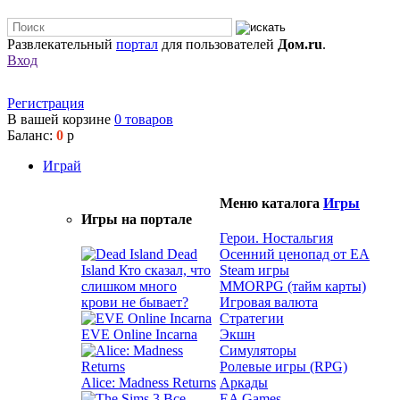
Развлекательный
портал
для пользователей
Дом.ru
.
Вход
Регистрация
В вашей корзине
0
товаров
Баланс:
0
р
Играй
Меню каталога
Игры
Игры на портале
Герои. Ностальгия
Dead
Осенний ценопад от EA
Island
Кто сказал, что
Steam игры
слишком много
MMORPG (тайм карты)
крови не бывает?
Игровая валюта
Стратегии
EVE Online Incarna
Экшн
Симуляторы
Ролевые игры (RPG)
Alice: Madness Returns
Аркады
EA Games