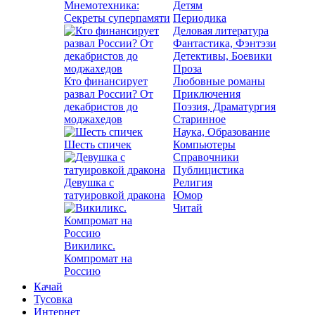
Мнемотехника:
Детям
Секреты суперпамяти
Периодика
Деловая литература
Фантастика, Фэнтэзи
Детективы, Боевики
Проза
Кто финансирует
Любовные романы
развал России? От
Приключения
декабристов до
Поэзия, Драматургия
моджахедов
Старинное
Наука, Образование
Шесть спичек
Компьютеры
Справочники
Публицистика
Девушка с
Религия
татуировкой дракона
Юмор
Читай
Викиликс.
Компромат на
Россию
Качай
Тусовка
Интернет