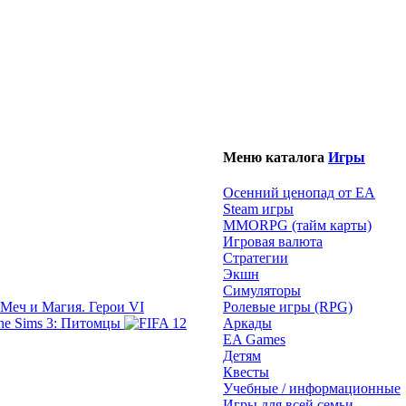
Меню каталога
Игры
Осенний ценопад от EA
Steam игры
MMORPG (тайм карты)
Игровая валюта
Стратегии
Экшн
Симуляторы
Меч и Магия. Герои VI
Ролевые игры (RPG)
The Sims 3: Питомцы
Аркады
EA Games
Детям
Квесты
Учебные / информационные
Игры для всей семьи