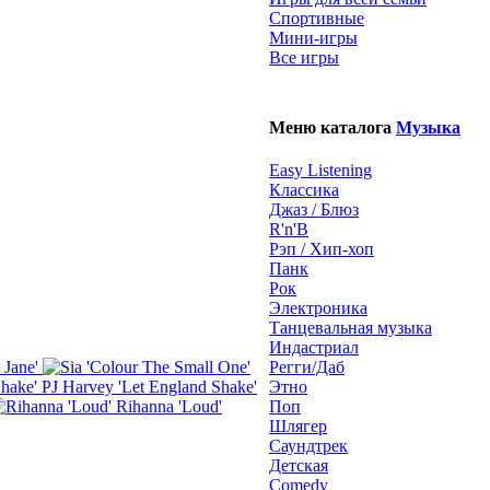
Спортивные
Мини-игры
Все игры
Меню каталога
Музыка
Easy Listening
Классика
Джаз / Блюз
R'n'B
Рэп / Хип-хоп
Панк
Рок
Электроника
Танцевальная музыка
Индастриал
 Jane'
Регги/Даб
PJ Harvey 'Let England Shake'
Этно
Rihanna 'Loud'
Поп
Шлягер
Саундтрек
Детская
Comedy