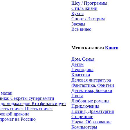
Шоу / Программы
Стиль жизни
Кухня
Спорт / Экстрим
Звезды
Всё видео
Меню каталога
Книги
Дом, Семья
Детям
Периодика
Классика
Деловая литература
Фантастика, Фэнтэзи
Детективы, Боевики
 масаи
Проза
ика: Секреты суперпамяти
Любовные романы
Кто финансирует
Приключения
Шесть спичек
Поэзия, Драматургия
ровкой дракона
Старинное
промат на Россию
Наука, Образование
Компьютеры