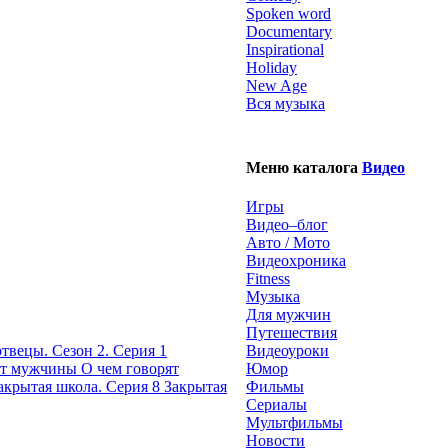
Spoken word
Documentary
Inspirational
Holiday
New Age
Вся музыка
Меню каталога
Видео
Игры
Видео–блог
Авто / Мото
Видеохроника
Fitness
Музыка
Для мужчин
Путешествия
твецы. Сезон 2. Серия 1
Видеоуроки
О чем говорят
Юмор
Закрытая
Фильмы
Сериалы
Мультфильмы
Новости