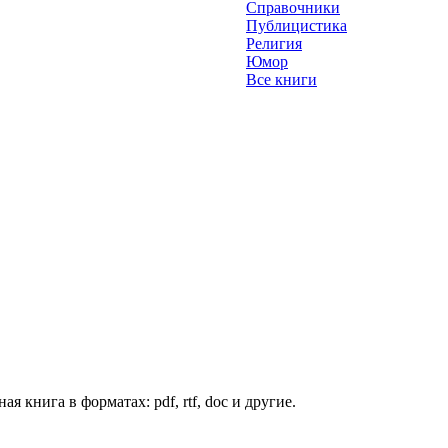
Справочники
Публицистика
Религия
Юмор
Все книги
я книга в форматах: pdf, rtf, doc и другие.