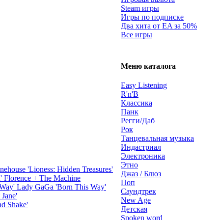
Steam игры
Игры по подписке
Два хита от EA за 50%
Все игры
Меню каталога
Easy Listening
R'n'B
Классика
Панк
Регги/Даб
Рок
Танцевальная музыка
Индастриал
Электроника
Этно
ehouse 'Lioness: Hidden Treasures'
Джаз / Блюз
Florence + The Machine
Поп
Lady GaGa 'Born This Way'
Саундтрек
 Jane'
New Age
nd Shake'
Детская
Spoken word