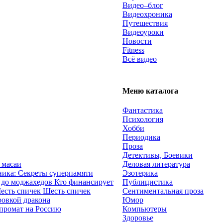
Видео–блог
Видеохроника
Путешествия
Видеоуроки
Новости
Fitness
Всё видео
Меню каталога
Фантастика
Психология
Хобби
Периодика
Проза
Детективы, Боевики
 масаи
Деловая литература
ика: Секреты суперпамяти
Эзотерика
Кто финансирует
Публицистика
Шесть спичек
Сентиментальная проза
ровкой дракона
Юмор
промат на Россию
Компьютеры
Здоровье