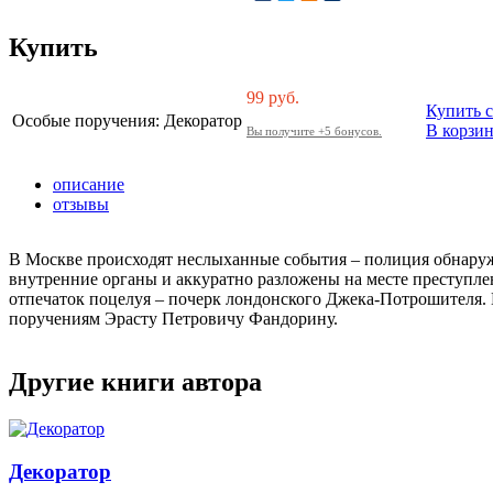
Купить
99
руб.
Купить с
Особые поручения: Декоратор
В корзи
Вы получите +5 бонусов.
описание
отзывы
В Москве происходят неслыханные события – полиция обнаружи
внутренние органы и аккуратно разложены на месте преступлен
отпечаток поцелуя – почерк лондонского Джека-Потрошителя. 
поручениям Эрасту Петровичу Фандорину.
Другие книги автора
Декоратор