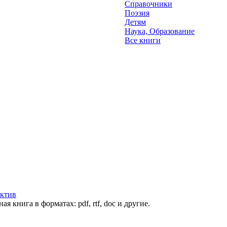
Справочники
Поэзия
Детям
Наука, Образование
Все книги
ектив
я книга в форматах: pdf, rtf, doc и другие.