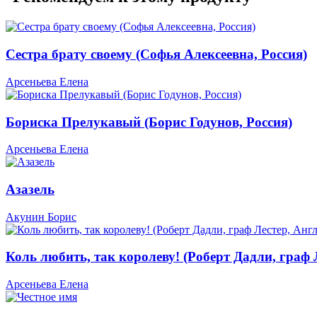
Сестра брату своему (Софья Алексеевна, Россия)
Арсеньева Елена
Бориска Прелукавый (Борис Годунов, Россия)
Арсеньева Елена
Азазель
Акунин Борис
Коль любить, так королеву! (Роберт Дадли, граф 
Арсеньева Елена