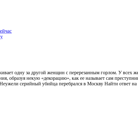
ейчас
ну
вает одну за другой женщин с перерезанным горлом. У всех же
ия, образуя некую «декорацию», как ее называет сам преступни
Неужели серийный убийца перебрался в Москву Найти ответ на 