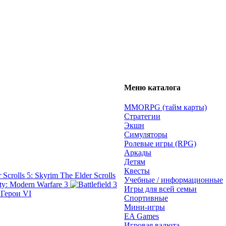
Меню каталога
MMORPG (тайм карты)
Стратегии
Экшн
Симуляторы
Ролевые игры (RPG)
Аркады
Детям
Квесты
The Elder Scrolls
Учебные / информационные
ty: Modern Warfare 3
Игры для всей семьи
 Герои VI
Спортивные
Мини-игры
EA Games
Игровая валюта