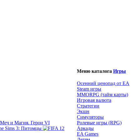
Меню каталога
Игры
Осенний ценопад от EA
Steam игры
MMORPG (тайм карты)
Игровая валюта
Стратегии
Экшн
Симуляторы
Меч и Магия. Герои VI
Ролевые игры (RPG)
The Sims 3: Питомцы
Аркады
EA Games
Детям