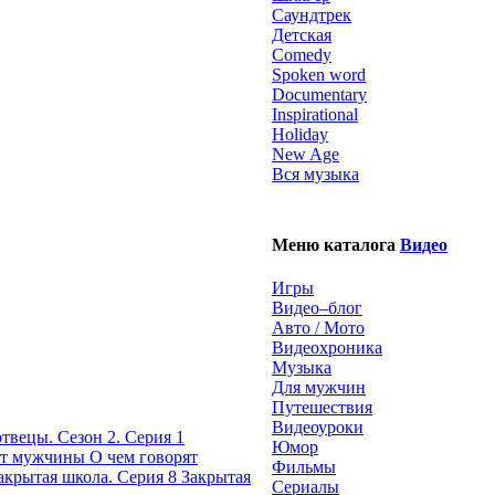
Саундтрек
Детская
Comedy
Spoken word
Documentary
Inspirational
Holiday
New Age
Вся музыка
Меню каталога
Видео
Игры
Видео–блог
Авто / Мото
Видеохроника
Музыка
Для мужчин
Путешествия
Видеоуроки
твецы. Сезон 2. Серия 1
Юмор
О чем говорят
Фильмы
Закрытая
Сериалы