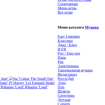
Спортивные
Мини-игры
Все игры
Меню каталога
Музыка
Easy Listening
Классика
Джаз / Блюз
R'n'B
Рэп / Хип-хоп
Панк
Рок
Электроника
Танцевальная музыка
Индастриал
 Jane'
Регги/Даб
PJ Harvey 'Let England Shake'
Этно
Rihanna 'Loud'
Поп
Шлягер
Саундтрек
Детская
Comedy