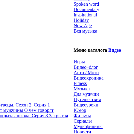
Spoken word
Documentary
Inspirational
Holiday
New Age
Вся музыка
Меню каталога
Видео
Игры
Видео–блог
Авто / Мото
Видеохроника
Fitness
Музыка
Для мужчин
Путешествия
твецы. Сезон 2. Серия 1
Видеоуроки
О чем говорят
Юмор
Закрытая
Фильмы
Сериалы
Мультфильмы
Новости