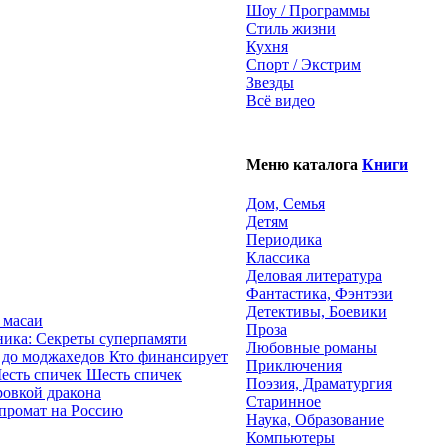
Шоу / Программы
Стиль жизни
Кухня
Спорт / Экстрим
Звезды
Всё видео
Меню каталога
Книги
Дом, Семья
Детям
Периодика
Классика
Деловая литература
Фантастика, Фэнтэзи
Детективы, Боевики
 масаи
Проза
ика: Секреты суперпамяти
Любовные романы
Кто финансирует
Приключения
Шесть спичек
Поэзия, Драматургия
ровкой дракона
Старинное
промат на Россию
Наука, Образование
Компьютеры