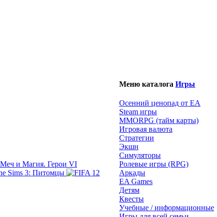
Меню каталога
Игры
Осенний ценопад от EA
Steam игры
MMORPG (тайм карты)
Игровая валюта
Стратегии
Экшн
Симуляторы
Меч и Магия. Герои VI
Ролевые игры (RPG)
The Sims 3: Питомцы
Аркады
EA Games
Детям
Квесты
Учебные / информационные
Игры для всей семьи