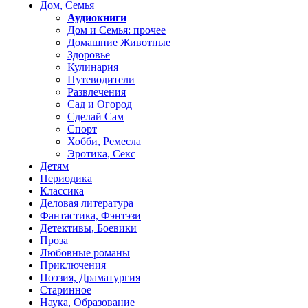
Дом, Семья
Аудиокниги
Дом и Семья: прочее
Домашние Животные
Здоровье
Кулинария
Путеводители
Развлечения
Сад и Огород
Сделай Сам
Спорт
Хобби, Ремесла
Эротика, Секс
Детям
Периодика
Классика
Деловая литература
Фантастика, Фэнтэзи
Детективы, Боевики
Проза
Любовные романы
Приключения
Поэзия, Драматургия
Старинное
Наука, Образование