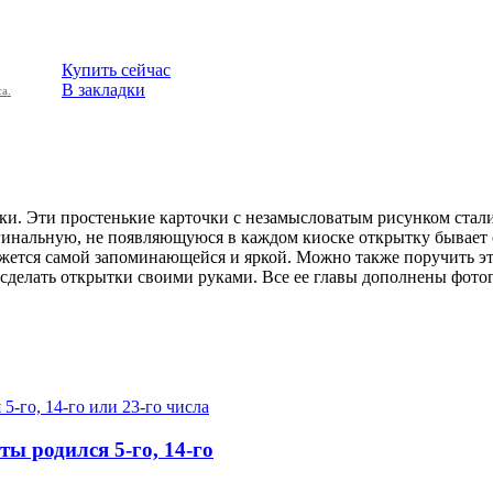
Купить сейчас
В закладки
а.
тки. Эти простенькие карточки с незамысловатым рисунком стал
инальную, не появляющуюся в каждом киоске открытку бывает сл
окажется самой запоминающейся и яркой. Можно также поручить э
сделать открытки своими руками. Все ее главы дополнены фото
ты родился 5-го, 14-го