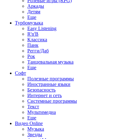
Ролевые игры (RPG)
Аркады
Детям
Еще
Турбомузыка
Easy Listening
R'n'B
Классика
Панк
Регги/Даб
Рок
Танцевальная музыка
Еще
Софт
Полезные программы
Иностранные языки
Безопасность
Интернет и сеть
Системные программы
Текст
Мультимедиа
Еще
Видео Online
Музыка
Звезды