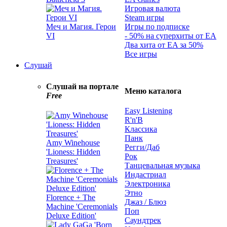
Игровая валюта
Steam игры
Меч и Магия. Герои
Игры по подписке
VI
- 50% на суперхиты от EA
Два хита от EA за 50%
Все игры
Слушай
Слушай на портале
Меню каталога
Free
Easy Listening
R'n'B
Классика
Панк
Amy Winehouse
Регги/Даб
'Lioness: Hidden
Рок
Treasures'
Танцевальная музыка
Индастриал
Электроника
Этно
Florence + The
Джаз / Блюз
Machine 'Ceremonials
Поп
Deluxe Edition'
Саундтрек