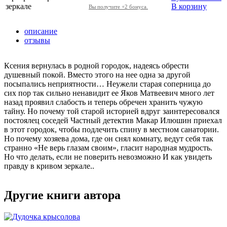
зеркале
В корзину
Вы получите +2 бонуса.
описание
отзывы
Ксения вернулась в родной городок, надеясь обрести
душевный покой. Вместо этого на нее одна за другой
посыпались неприятности… Неужели старая соперница до
сих пор так сильно ненавидит ее Яков Матвеевич много лет
назад проявил слабость и теперь обречен хранить чужую
тайну. Но почему той старой историей вдруг заинтересовался
постоялец соседей Частный детектив Макар Илюшин приехал
в этот городок, чтобы подлечить спину в местном санатории.
Но почему хозяева дома, где он снял комнату, ведут себя так
странно «Не верь глазам своим», гласит народная мудрость.
Но что делать, если не поверить невозможно И как увидеть
правду в кривом зеркале..
Другие книги автора