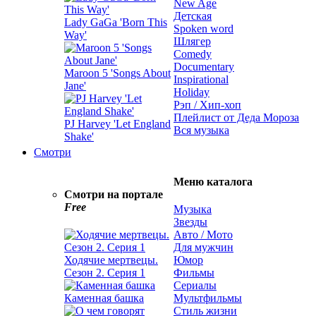
New Age
Детская
Lady GaGa 'Born This
Spoken word
Way'
Шлягер
Comedy
Documentary
Maroon 5 'Songs About
Inspirational
Jane'
Holiday
Рэп / Хип-хоп
Плейлист от Деда Мороза
PJ Harvey 'Let England
Вся музыка
Shake'
Смотри
Меню каталога
Смотри на портале
Free
Музыка
Звезды
Авто / Мото
Для мужчин
Ходячие мертвецы.
Юмор
Сезон 2. Серия 1
Фильмы
Сериалы
Каменная башка
Мультфильмы
Стиль жизни