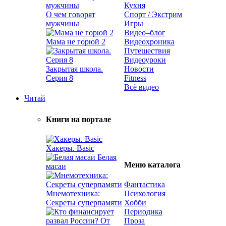
Кухня
О чем говорят
Спорт / Экстрим
мужчины
Игры
Видео–блог
Мама не горюй 2
Видеохроника
Путешествия
Видеоуроки
Закрытая школа.
Новости
Серия 8
Fitness
Всё видео
Читай
Книги на портале
Хакеры. Basic
Белая
Меню каталога
масаи
Фантастика
Мнемотехника:
Психология
Секреты суперпамяти
Хобби
Периодика
Проза