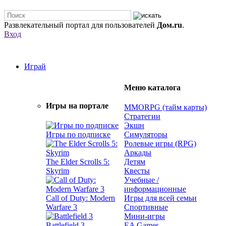
Развлекательный портал для пользователей
Дом.ru
.
Вход
Играй
Меню каталога
Игры на портале
MMORPG (тайм карты)
Стратегии
Экшн
Игры по подписке
Симуляторы
Ролевые игры (RPG)
Аркады
The Elder Scrolls 5:
Детям
Skyrim
Квесты
Учебные /
информационные
Call of Duty: Modern
Игры для всей семьи
Warfare 3
Спортивные
Мини-игры
Battlefield 3
EA Games