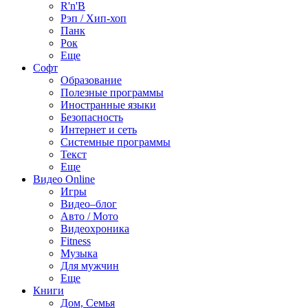
R'n'B
Рэп / Хип-хоп
Панк
Рок
Еще
Софт
Образование
Полезные программы
Иностранные языки
Безопасность
Интернет и сеть
Системные программы
Текст
Еще
Видео Online
Игры
Видео–блог
Авто / Мото
Видеохроника
Fitness
Музыка
Для мужчин
Еще
Книги
Дом, Семья