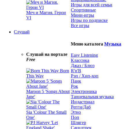
Игры для всей семьи
Спортивные
Меч и Магия. Герои
Мини-игры
VI
Игры по подписке
Все игры
Слушай
Меню каталога
Музыка
Слушай на портале
Easy Listening
Free
Классика
Джаз / Блюз
Born
R'n'B
This Way
Рэп / Хип-хоп
Панк
Рок
Maroon 5 'Songs About
Электроника
Jane'
Танцевальная музыка
Индастриал
Регги/Даб
Sia 'Colour The Small
Этно
One'
Поп
Шлягер
Саундтрек