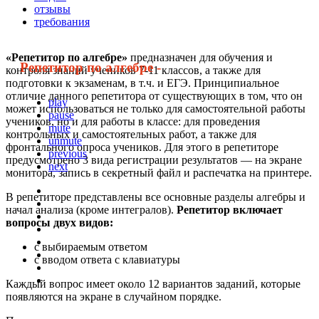
отзывы
требования
«Репетитор по алгебре»
предназначен для обучения и
Репетитор по алгебре -
контроля знаний учеников 7-11 классов, а также для
подготовки к экзаменам, в т.ч. и ЕГЭ. Принципиальное
отличие данного репетитора от существующих в том, что он
play
может использоваться не только для самостоятельной работы
pause
учеников, но и для работы в классе: для проведения
mute
контрольных и самостоятельных работ, а также для
unmute
фронтального опроса учеников. Для этого в репетиторе
previous
предусмотрено 3 вида регистрации результатов — на экране
next
монитора, запись в секретный файл и распечатка на принтере.
В репетиторе представлены все основные разделы алгебры и
начал анализа (кроме интегралов).
Репетитор включает
вопросы двух видов:
с выбираемым ответом
с вводом ответа с клавиатуры
Каждый вопрос имеет около 12 вариантов заданий, которые
появляются на экране в случайном порядке.