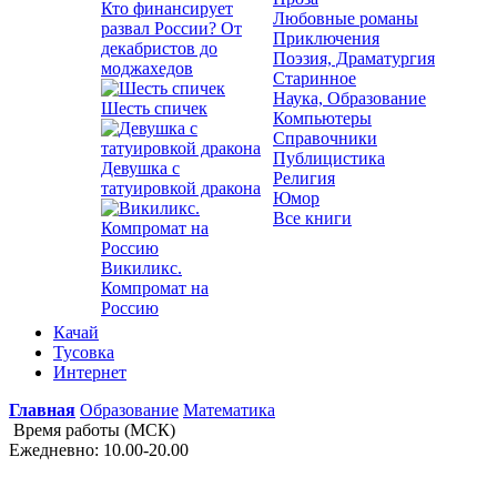
Кто финансирует
Любовные романы
развал России? От
Приключения
декабристов до
Поэзия, Драматургия
моджахедов
Старинное
Наука, Образование
Шесть спичек
Компьютеры
Справочники
Публицистика
Девушка с
Религия
татуировкой дракона
Юмор
Все книги
Викиликс.
Компромат на
Россию
Качай
Тусовка
Интернет
Главная
Образование
Математика
Время работы (МСК)
Ежедневно: 10.00-20.00