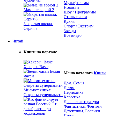
мужчины
Мультфильмы
Новости
Мама не горюй 2
Шоу / Программы
Стиль жизни
Кухня
Закрытая школа.
Спорт / Экстрим
Серия 8
Звезды
Всё видео
Читай
Книги на портале
Хакеры. Basic
Белая
Меню каталога
Книги
масаи
Дом, Семья
Детям
Мнемотехника:
Периодика
Секреты суперпамяти
Классика
Деловая литература
Фантастика, Фэнтэзи
Детективы, Боевики
Проза