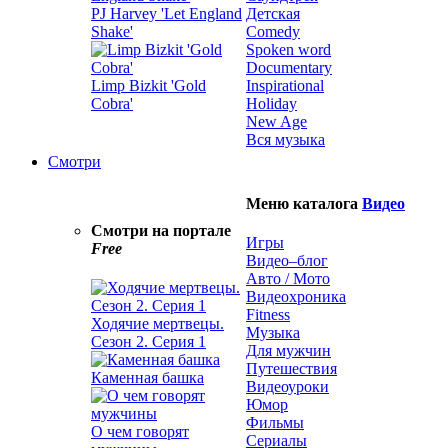
PJ Harvey 'Let England
Детская
Shake'
Comedy
Spoken word
Documentary
Limp Bizkit 'Gold
Inspirational
Cobra'
Holiday
New Age
Вся музыка
Смотри
Меню каталога
Видео
Смотри на портале
Игры
Free
Видео–блог
Авто / Мото
Видеохроника
Fitness
Ходячие мертвецы.
Музыка
Сезон 2. Серия 1
Для мужчин
Путешествия
Каменная башка
Видеоуроки
Юмор
Фильмы
О чем говорят
Сериалы