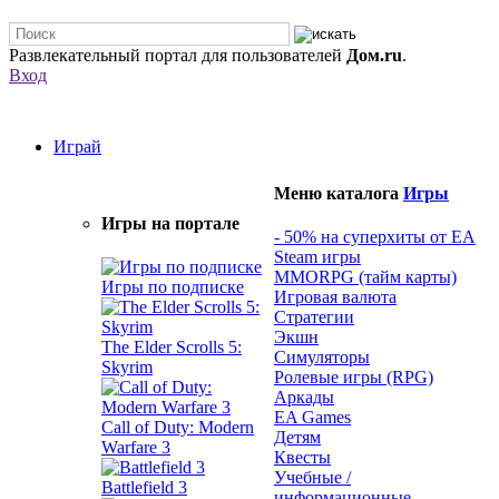
Развлекательный портал для пользователей
Дом.ru
.
Вход
Играй
Меню каталога
Игры
Игры на портале
- 50% на суперхиты от EA
Steam игры
MMORPG (тайм карты)
Игры по подписке
Игровая валюта
Стратегии
Экшн
The Elder Scrolls 5:
Симуляторы
Skyrim
Ролевые игры (RPG)
Аркады
EA Games
Call of Duty: Modern
Детям
Warfare 3
Квесты
Учебные /
Battlefield 3
информационные