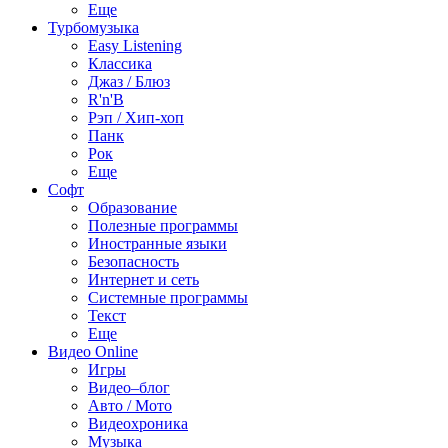
Еще
Турбомузыка
Easy Listening
Классика
Джаз / Блюз
R'n'B
Рэп / Хип-хоп
Панк
Рок
Еще
Софт
Образование
Полезные программы
Иностранные языки
Безопасность
Интернет и сеть
Системные программы
Текст
Еще
Видео Online
Игры
Видео–блог
Авто / Мото
Видеохроника
Музыка