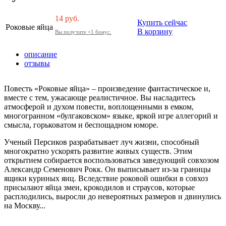
14
руб.
Купить сейчас
Роковые яйца
В корзину
Вы получите +1 бонус.
описание
отзывы
Повесть «Роковые яйца» – произведение фантастическое и,
вместе с тем, ужасающе реалистичное. Вы насладитесь
атмосферой и духом повести, воплощенными в емком,
многогранном «булгаковском» языке, яркой игре аллегорий и
смысла, горьковатом и беспощадном юморе.
Ученый Персиков разрабатывает луч жизни, способный
многократно ускорять развитие живых существ. Этим
открытием собирается воспользоваться заведующий совхозом
Александр Семенович Рокк. Он выписывает из-за границы
ящики куриных яиц. Вследствие роковой ошибки в совхоз
присылают яйца змеи, крокодилов и страусов, которые
расплодились, выросли до невероятных размеров и двинулись
на Москву...