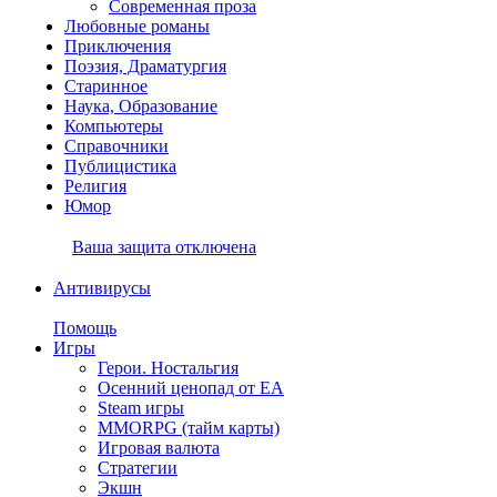
Современная проза
Любовные романы
Приключения
Поэзия, Драматургия
Старинное
Наука, Образование
Компьютеры
Справочники
Публицистика
Религия
Юмор
Ваша защита отключена
Антивирусы
Помощь
Игры
Герои. Ностальгия
Осенний ценопад от EA
Steam игры
MMORPG (тайм карты)
Игровая валюта
Стратегии
Экшн