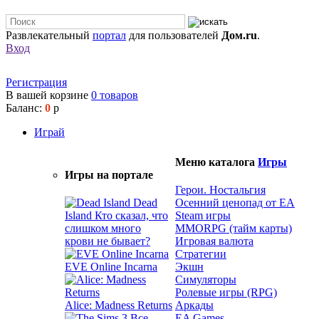
Развлекательный
портал
для пользователей
Дом.ru
.
Вход
Регистрация
В вашей корзине
0
товаров
Баланс:
0
р
Играй
Меню каталога
Игры
Игры на портале
Герои. Ностальгия
Dead
Осенний ценопад от EA
Island
Кто сказал, что
Steam игры
слишком много
MMORPG (тайм карты)
крови не бывает?
Игровая валюта
Стратегии
EVE Online Incarna
Экшн
Симуляторы
Ролевые игры (RPG)
Alice: Madness Returns
Аркады
EA Games