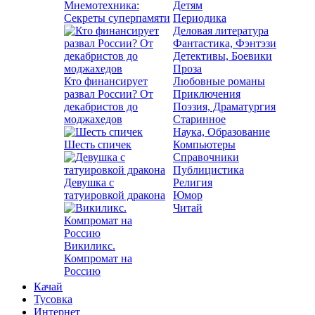
Мнемотехника:
Детям
Секреты суперпамяти
Периодика
Деловая литература
Фантастика, Фэнтэзи
Детективы, Боевики
Проза
Кто финансирует
Любовные романы
развал России? От
Приключения
декабристов до
Поэзия, Драматургия
моджахедов
Старинное
Наука, Образование
Шесть спичек
Компьютеры
Справочники
Публицистика
Девушка с
Религия
татуировкой дракона
Юмор
Читай
Викиликс.
Компромат на
Россию
Качай
Тусовка
Интернет