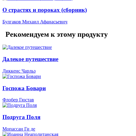
О страстях и пороках (сборник)
Булгаков Михаил Афанасьевич
Рекомендуем к этому продукту
Далекое путешествие
Диккенс Чарльз
Госпожа Бовари
Флобер Гюстав
Подруга Поля
Мопассан Ги де