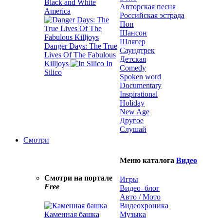
Black and White
Авторская песня
America
Российская эстрада
Поп
Шансон
Шлягер
Danger Days: The True
Саундтрек
Lives Of The Fabulous
Детская
Killjoys
In
Comedy
Silico
Spoken word
Documentary
Inspirational
Holiday
New Age
Другое
Слушай
Смотри
Меню каталога
Видео
Смотри на портале
Игры
Free
Видео–блог
Авто / Мото
Видеохроника
Каменная башка
Музыка