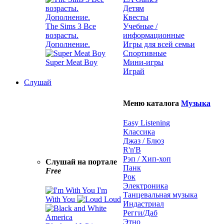
Детям
Квесты
The Sims 3 Все
Учебные /
возрасты.
информационные
Дополнение.
Игры для всей семьи
Спортивные
Super Meat Boy
Мини-игры
Играй
Слушай
Меню каталога
Музыка
Easy Listening
Классика
Джаз / Блюз
R'n'B
Рэп / Хип-хоп
Слушай на портале
Панк
Free
Рок
Электроника
I'm
Танцевальная музыка
With You
Loud
Индастриал
Регги/Даб
Этно