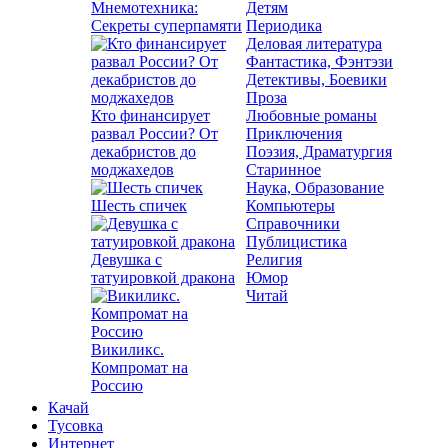
Мнемотехника:
Детям
Секреты суперпамяти
Периодика
Деловая литература
Фантастика, Фэнтэзи
Детективы, Боевики
Проза
Кто финансирует
Любовные романы
развал России? От
Приключения
декабристов до
Поэзия, Драматургия
моджахедов
Старинное
Наука, Образование
Шесть спичек
Компьютеры
Справочники
Публицистика
Девушка с
Религия
татуировкой дракона
Юмор
Читай
Викиликс.
Компромат на
Россию
Качай
Тусовка
Интернет