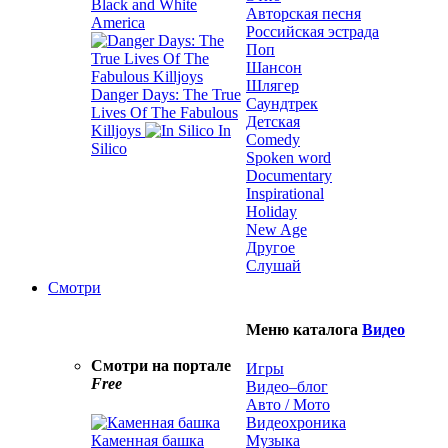
Black and White
Авторская песня
America
Российская эстрада
Поп
Шансон
Шлягер
Danger Days: The True
Саундтрек
Lives Of The Fabulous
Детская
Killjoys
In
Comedy
Silico
Spoken word
Documentary
Inspirational
Holiday
New Age
Другое
Слушай
Смотри
Меню каталога
Видео
Смотри на портале
Игры
Free
Видео–блог
Авто / Мото
Видеохроника
Каменная башка
Музыка