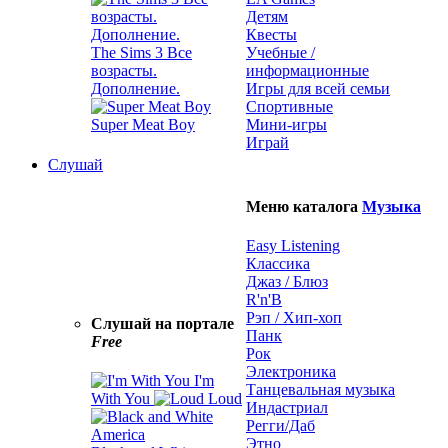
Детям
Квесты
The Sims 3 Все
Учебные /
возрасты.
информационные
Дополнение.
Игры для всей семьи
Спортивные
Super Meat Boy
Мини-игры
Играй
Слушай
Меню каталога
Музыка
Easy Listening
Классика
Джаз / Блюз
R'n'B
Рэп / Хип-хоп
Слушай на портале
Панк
Free
Рок
Электроника
I'm
Танцевальная музыка
With You
Loud
Индастриал
Регги/Даб
Этно