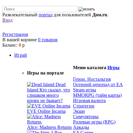
Развлекательный
портал
для пользователей
Дом.ru
.
Вход
Регистрация
В вашей корзине
0
товаров
Баланс:
0
р
Играй
Меню каталога
Игры
Игры на портале
Герои. Ностальгия
Dead
Осенний ценопад от EA
Island
Кто сказал, что
Steam игры
слишком много
MMORPG (тайм карты)
крови не бывает?
Игровая валюта
Стратегии
EVE Online Incarna
Экшн
Симуляторы
Ролевые игры (RPG)
Alice: Madness Returns
Аркады
EA Games