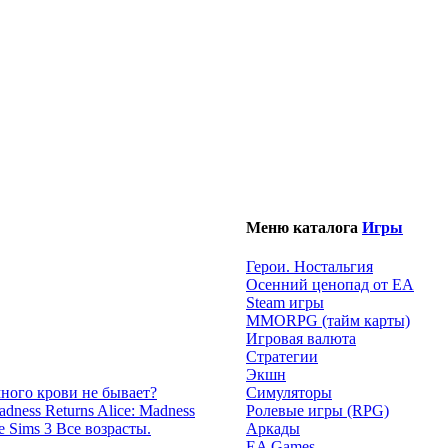
Меню каталога
Игры
Герои. Ностальгия
Осенний ценопад от EA
Steam игры
MMORPG (тайм карты)
Игровая валюта
Стратегии
Экшн
много крови не бывает?
Симуляторы
Alice: Madness
Ролевые игры (RPG)
e Sims 3 Все возрасты.
Аркады
EA Games