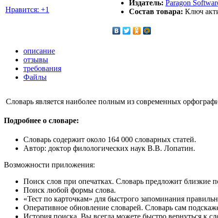
Издатель:
Paragon Softwa
Нравится: +1
Состав товара:
Ключ акти
описание
отзывы
требования
Файлы
Словарь является наиболее полным из современных орфографич
Подробнее о словаре:
Словарь содержит около 164 000 словарных статей.
Автор: доктор филологических наук В.В. Лопатин.
Возможности приложения:
Поиск слов при опечатках. Словарь предложит близкие 
Поиск любой формы слова.
«Тест по карточкам» для быстрого запоминания правильн
Оперативное обновление словарей. Словарь сам подскажет
История поиска. Вы всегда можете быстро вернуться к с