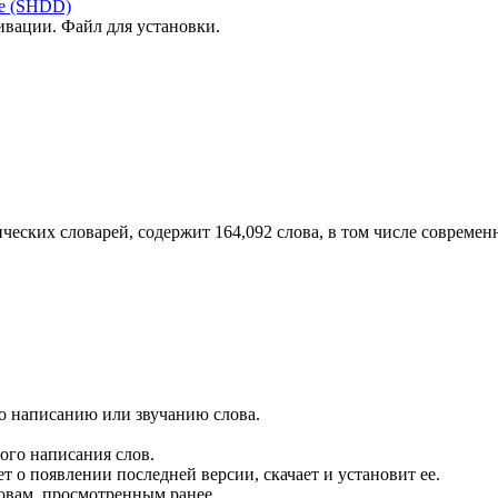
re (SHDD)
вации. Файл для установки.
еских словарей, содержит 164,092 слова, в том числе совреме
по написанию или звучанию слова.
ого написания слов.
 о появлении последней версии, скачает и установит ее.
ловам, просмотренным ранее