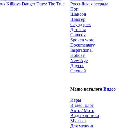
Danger Days: The True
Российская эстрада
Поп
Шансон
Шлягер
Саундтрек
Детская
Comedy
Spoken word
Documentary
Inspirational
Holiday
New Age
Другое
Слушай
Меню каталога
Видео
Игры
Видео–блог
Авто / Мото
Видеохроника
Музыка
Для мужчин