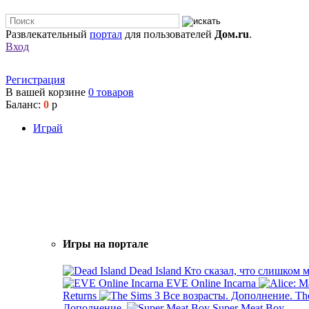
Развлекательный
портал
для пользователей
Дом.ru
.
Вход
Регистрация
В вашей корзине
0
товаров
Баланс:
0
р
Играй
Игры на портале
Dead Island
Кто сказал, что слишком 
EVE Online Incarna
Returns
Th
Дополнение.
Super Meat Boy