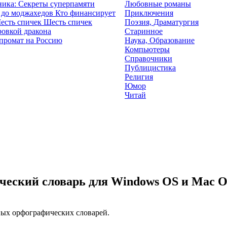
ика: Секреты суперпамяти
Любовные романы
Кто финансирует
Приключения
Шесть спичек
Поэзия, Драматургия
ровкой дракона
Старинное
промат на Россию
Наука, Образование
Компьютеры
Справочники
Публицистика
Религия
Юмор
Читай
ческий словарь для Windows OS и Mac 
ых орфографических словарей.