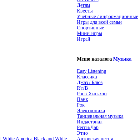
Детям
Квесты
Учебные / информационные
Игры для всей семьи
Спортивные
Мини-игры
Играй
Меню каталога
Музыка
Easy Listening
Классика
Джаз / Блюз
R'n'B
Рэп / Хип-хоп
Панк
Рок
Электроника
Танцевальная музыка
Индастриал
Регги/Даб
Этно
Black and White
Авторская песня