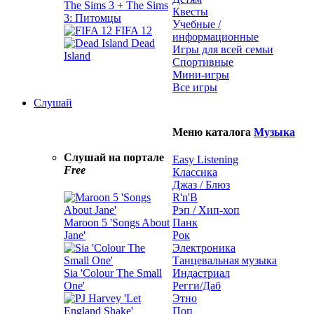
The Sims 3 + The Sims
Квесты
3: Питомцы
Учебные /
FIFA 12
информационные
Dead
Игры для всей семьи
Island
Спортивные
Мини-игры
Все игры
Слушай
Меню каталога
Музыка
Слушай на портале
Easy Listening
Free
Классика
Джаз / Блюз
R'n'B
Рэп / Хип-хоп
Maroon 5 'Songs About
Панк
Jane'
Рок
Электроника
Танцевальная музыка
Sia 'Colour The Small
Индастриал
One'
Регги/Даб
Этно
Поп