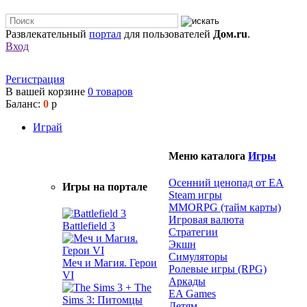
Развлекательный
портал
для пользователей
Дом.ru
.
Вход
Регистрация
В вашей корзине
0
товаров
Баланс:
0
р
Играй
Меню каталога
Игры
Осенний ценопад от EA
Игры на портале
Steam игры
MMORPG (тайм карты)
Игровая валюта
Battlefield 3
Стратегии
Экшн
Симуляторы
Меч и Магия. Герои
Ролевые игры (RPG)
VI
Аркады
EA Games
Детям