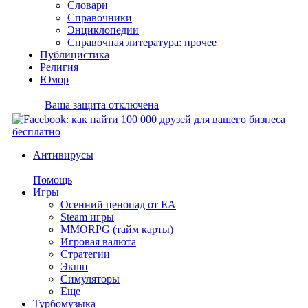
Словари
Справочники
Энциклопедии
Справочная литература: прочее
Публицистика
Религия
Юмор
Ваша защита отключена
Антивирусы
Помощь
Игры
Осенний ценопад от EA
Steam игры
MMORPG (тайм карты)
Игровая валюта
Стратегии
Экшн
Симуляторы
Еще
Турбомузыка