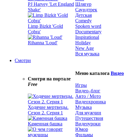
PJ Harvey 'Let England
Шлягер
Shake'
Саундтрек
Детская
Comedy
Limp Bizkit 'Gold
Spoken word
Cobra'
Documentary
Inspirational
Rihanna 'Loud'
Holiday
New Age
Вся музыка
Смотри
Меню каталога
Видео
Смотри на портале
Free
Игры
Видео–блог
Авто / Мото
Видеохроника
Ходячие мертвецы.
Музыка
Сезон 2. Серия 1
Для мужчин
Путешествия
Каменная башка
Видеоуроки
Юмор
Фильмы