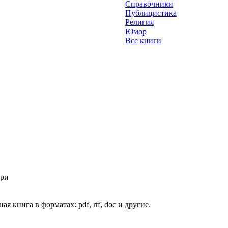
Справочники
Публицистика
Религия
Юмор
Все книги
ори
я книга в форматах: pdf, rtf, doc и другие.