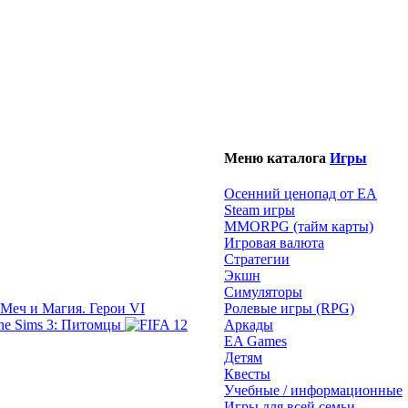
Меню каталога
Игры
Осенний ценопад от EA
Steam игры
MMORPG (тайм карты)
Игровая валюта
Стратегии
Экшн
Симуляторы
Меч и Магия. Герои VI
Ролевые игры (RPG)
The Sims 3: Питомцы
Аркады
EA Games
Детям
Квесты
Учебные / информационные
Игры для всей семьи