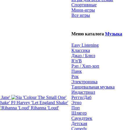
Спортивные
Мини-игры
Все игры
Меню каталога
Музыка
Easy Listening
Классика
Джаз / Блюз
R'n'B
Рэп / Хип-хоп
Панк
Рок
Электроника
Танцевальная музыка
Индастриал
 Jane'
Регги/Даб
PJ Harvey 'Let England Shake'
Этно
Rihanna 'Loud'
Поп
Шлягер
Саундтрек
Детская
Comedy