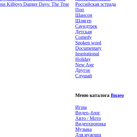
Danger Days: The True
Российская эстрада
Поп
Шансон
Шлягер
Саундтрек
Детская
Comedy
Spoken word
Documentary
Inspirational
Holiday
New Age
Другое
Слушай
Меню каталога
Видео
Игры
Видео–блог
Авто / Мото
Видеохроника
Музыка
Для мужчин