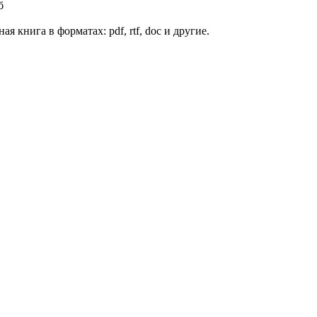
б
я книга в форматах: pdf, rtf, doc и другие.