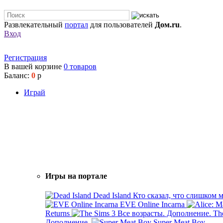
Развлекательный
портал
для пользователей
Дом.ru
.
Вход
Регистрация
В вашей корзине
0
товаров
Баланс:
0
р
Играй
Игры на портале
Dead Island
Кто сказал, что слишком 
EVE Online Incarna
Returns
Th
Дополнение.
Super Meat Boy