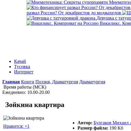
Мнемотехн
развал России? От декабристов до моджахедов
Девушка с татуи
Викиликс. Ком
Качай
Тусовка
Интернет
Главная
Книги
Поэзия, Драматургия
Драматургия
Время работы (МСК)
Ежедневно: 10.00-20.00
Зойкина квартира
Автор:
Булгаков Михаил 
Нравится: +1
Размер файла:
190 Кб