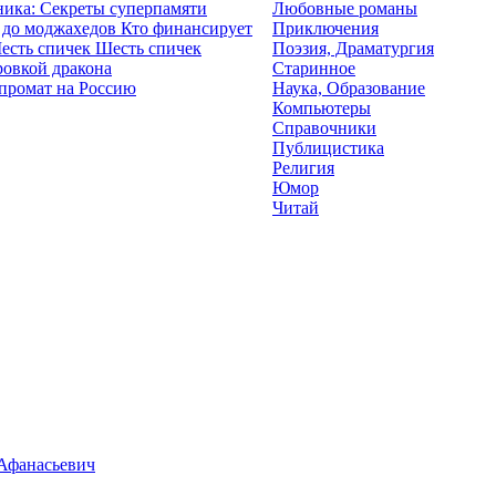
ика: Секреты суперпамяти
Любовные романы
Кто финансирует
Приключения
Шесть спичек
Поэзия, Драматургия
ровкой дракона
Старинное
промат на Россию
Наука, Образование
Компьютеры
Справочники
Публицистика
Религия
Юмор
Читай
Афанасьевич