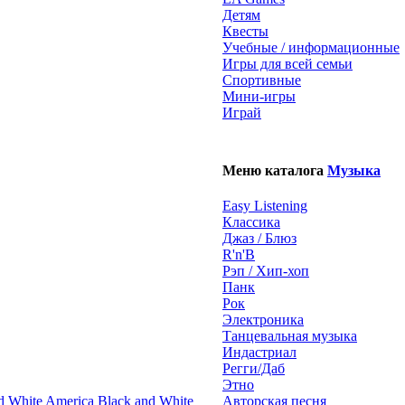
Детям
Квесты
Учебные / информационные
Игры для всей семьи
Спортивные
Мини-игры
Играй
Меню каталога
Музыка
Easy Listening
Классика
Джаз / Блюз
R'n'B
Рэп / Хип-хоп
Панк
Рок
Электроника
Танцевальная музыка
Индастриал
Регги/Даб
Этно
Black and White
Авторская песня