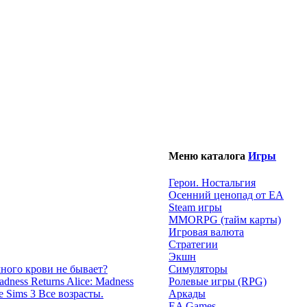
Меню каталога
Игры
Герои. Ностальгия
Осенний ценопад от EA
Steam игры
MMORPG (тайм карты)
Игровая валюта
Стратегии
Экшн
много крови не бывает?
Симуляторы
Alice: Madness
Ролевые игры (RPG)
e Sims 3 Все возрасты.
Аркады
EA Games