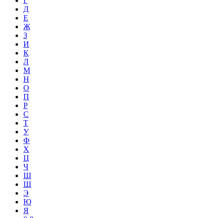
Г
Д
Е
Ж
З
И
К
Л
М
Н
О
П
Р
С
Т
У
Ф
Х
Ц
Ч
Ш
Щ
Э
Ю
Я