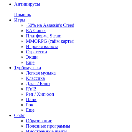
Антивирусы
Помощь
Игры
-50% на Assassin's Creed
EA Games
Платформа Steam
MMORPG (тайм карты)
Игровая валюта
Стратегии
Экшн
Еще
Турбомузыка
Легкая музыка
Классика
Джаз / Блюз
R'n'B
Рэп / Хип-хоп
Панк
Рок
Еще
Софт
Образование
Полезные программы
Иностранные языки