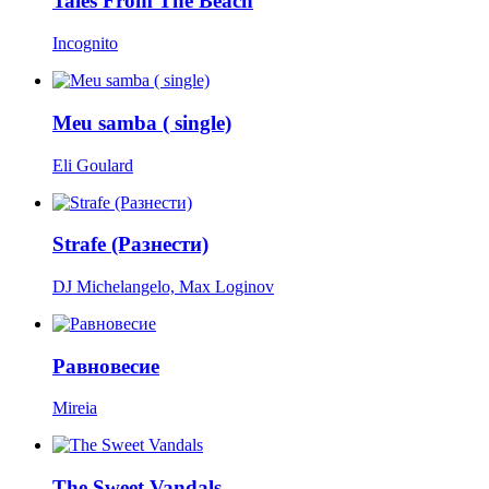
Tales From The Beach
Incognito
Meu samba ( single)
Eli Goulard
Strafe (Разнести)
DJ Michelangelo, Max Loginov
Равновесие
Mireia
The Sweet Vandals