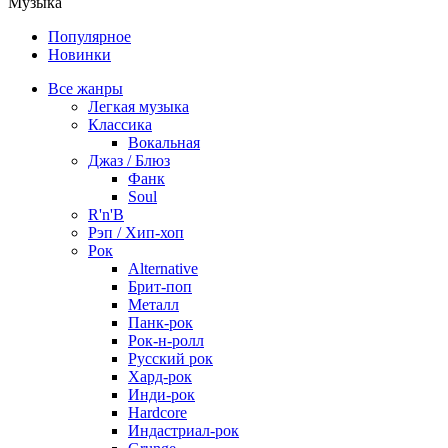
Музыка
Популярное
Новинки
Все жанры
Легкая музыка
Классика
Вокальная
Джаз / Блюз
Фанк
Soul
R'n'B
Рэп / Хип-хоп
Рок
Alternative
Брит-поп
Металл
Панк-рок
Рок-н-ролл
Русский рок
Хард-рок
Инди-рок
Hardcore
Индастриал-рок