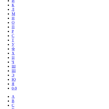
И
К
Л
М
Н
О
П
Р
С
Т
У
Ф
Х
Ц
Ч
Ш
Щ
Э
Ю
Я
0-9
A
B
C