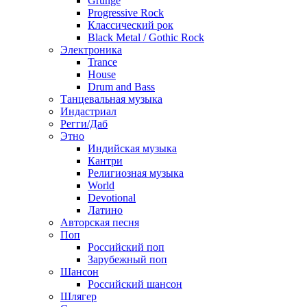
Grunge
Progressive Rock
Классический рок
Black Metal / Gothic Rock
Электроника
Trance
House
Drum and Bass
Танцевальная музыка
Индастриал
Регги/Даб
Этно
Индийская музыка
Кантри
Религиозная музыка
World
Devotional
Латино
Авторская песня
Поп
Российский поп
Зарубежный поп
Шансон
Российский шансон
Шлягер