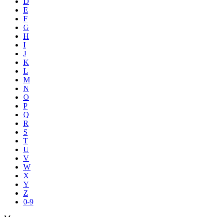
D
E
F
G
H
I
J
K
L
M
N
O
P
Q
R
S
T
U
V
W
X
Y
Z
0-9