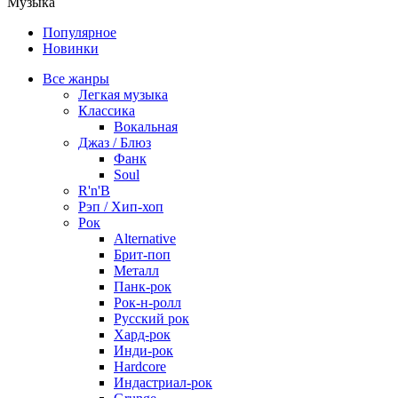
Музыка
Популярное
Новинки
Все жанры
Легкая музыка
Классика
Вокальная
Джаз / Блюз
Фанк
Soul
R'n'B
Рэп / Хип-хоп
Рок
Alternative
Брит-поп
Металл
Панк-рок
Рок-н-ролл
Русский рок
Хард-рок
Инди-рок
Hardcore
Индастриал-рок