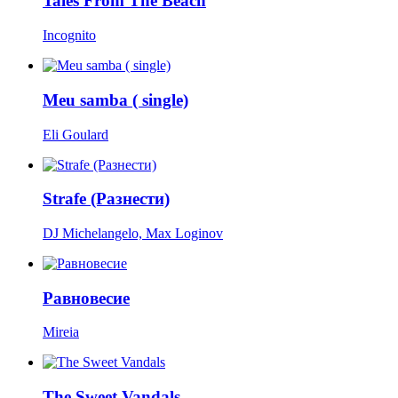
Tales From The Beach
Incognito
Meu samba ( single)
Eli Goulard
Strafe (Разнести)
DJ Michelangelo, Max Loginov
Равновесие
Mireia
The Sweet Vandals