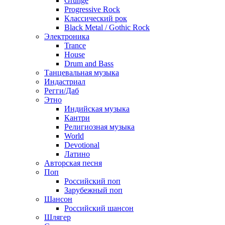
Grunge
Progressive Rock
Классический рок
Black Metal / Gothic Rock
Электроника
Trance
House
Drum and Bass
Танцевальная музыка
Индастриал
Регги/Даб
Этно
Индийская музыка
Кантри
Религиозная музыка
World
Devotional
Латино
Авторская песня
Поп
Российский поп
Зарубежный поп
Шансон
Российский шансон
Шлягер