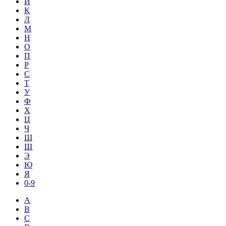
И
К
Л
М
Н
О
П
Р
С
Т
У
Ф
Х
Ц
Ч
Ш
Щ
Э
Ю
Я
0-9
A
B
C