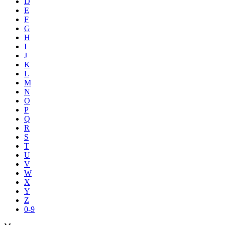
D
E
F
G
H
I
J
K
L
M
N
O
P
Q
R
S
T
U
V
W
X
Y
Z
0-9