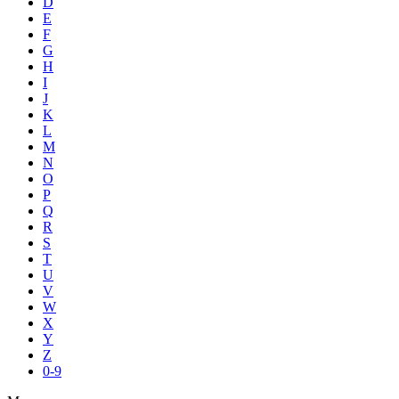
D
E
F
G
H
I
J
K
L
M
N
O
P
Q
R
S
T
U
V
W
X
Y
Z
0-9