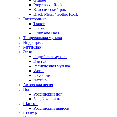
Grunge
Progressive Rock
Классический рок
Black Metal / Gothic Rock
Электроника
Trance
House
Drum and Bass
Танцевальная музыка
Индастриал
Регги/Даб
Этно
Индийская музыка
Кантри
Религиозная музыка
World
Devotional
Латино
Авторская песня
Поп
Российский поп
Зарубежный поп
Шансон
Российский шансон
Шлягер