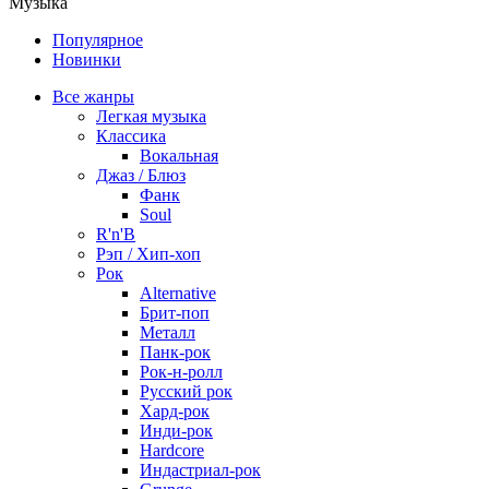
Музыка
Популярное
Новинки
Все жанры
Легкая музыка
Классика
Вокальная
Джаз / Блюз
Фанк
Soul
R'n'B
Рэп / Хип-хоп
Рок
Alternative
Брит-поп
Металл
Панк-рок
Рок-н-ролл
Русский рок
Хард-рок
Инди-рок
Hardcore
Индастриал-рок