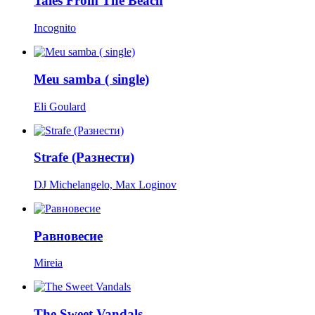
Tales From The Beach
Incognito
Meu samba ( single)
Eli Goulard
Strafe (Разнести)
DJ Michelangelo, Max Loginov
Равновесие
Mireia
The Sweet Vandals