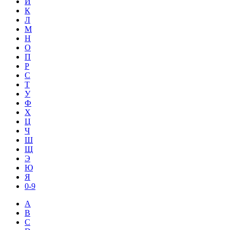
И
К
Л
М
Н
О
П
Р
С
Т
У
Ф
Х
Ц
Ч
Ш
Щ
Э
Ю
Я
0-9
A
B
C