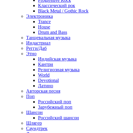
Progressive Rock
Классический рок
Black Metal / Gothic Rock
Электроника
Trance
House
Drum and Bass
Танцевальная музыка
Индастриал
Регги/Даб
Этно
Индийская музыка
Кантри
Религиозная музыка
World
Devotional
Латино
Авторская песня
Поп
Российский поп
Зарубежный поп
Шансон
Российский шансон
Шлягер
Саундтрек