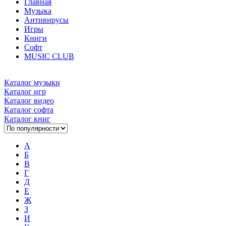
Главная
Музыка
Антивирусы
Игры
Книги
Софт
MUSIC CLUB
Каталог музыки
Каталог игр
Каталог видео
Каталог софта
Каталог книг
А
Б
В
Г
Д
Е
Ж
З
И