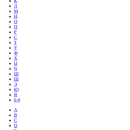
К
Л
М
Н
О
П
Р
С
Т
У
Ф
Х
Ц
Ч
Ш
Щ
Э
Ю
Я
0-9
A
B
C
D