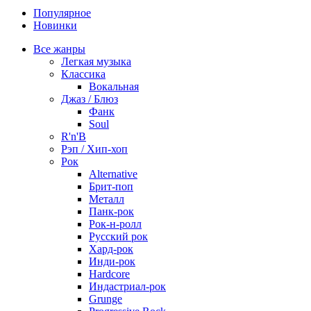
Популярное
Новинки
Все жанры
Легкая музыка
Классика
Вокальная
Джаз / Блюз
Фанк
Soul
R'n'B
Рэп / Хип-хоп
Рок
Alternative
Брит-поп
Металл
Панк-рок
Рок-н-ролл
Русский рок
Хард-рок
Инди-рок
Hardcore
Индастриал-рок
Grunge