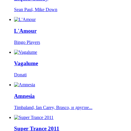
Sean Paul, Mike Down
L'Amour
Bingo Players
Vagalume
Donati
Amnesia
Timbaland, Ian Carey, Brasco, и другие...
Super Trance 2011