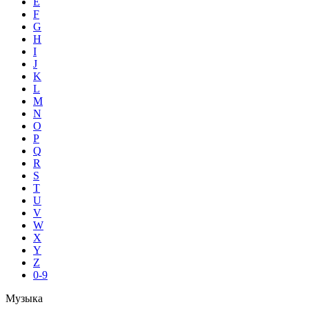
E
F
G
H
I
J
K
L
M
N
O
P
Q
R
S
T
U
V
W
X
Y
Z
0-9
Музыка