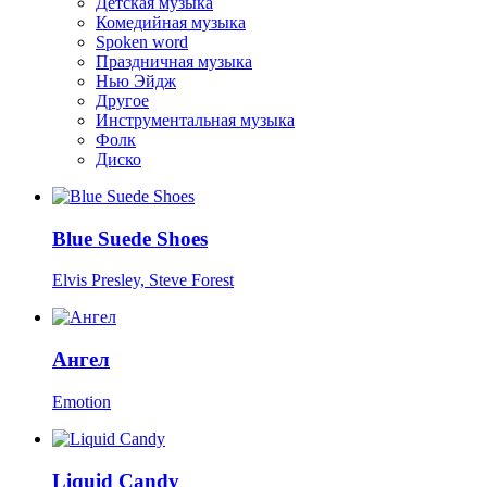
Детская музыка
Комедийная музыка
Spoken word
Праздничная музыка
Нью Эйдж
Другое
Инструментальная музыка
Фолк
Диско
Blue Suede Shoes
Elvis Presley, Steve Forest
Ангел
Emotion
Liquid Candy