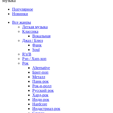
Музыка
Популярное
Новинки
Все жанры
Легкая музыка
Классика
Вокальная
Джаз / Блюз
Фанк
Soul
R'n'B
Рэп / Хип-хоп
Рок
Alternative
Брит-поп
Металл
Панк-рок
Рок-н-ролл
Русский рок
Хард-рок
Инди-рок
Hardcore
Индастриал-рок