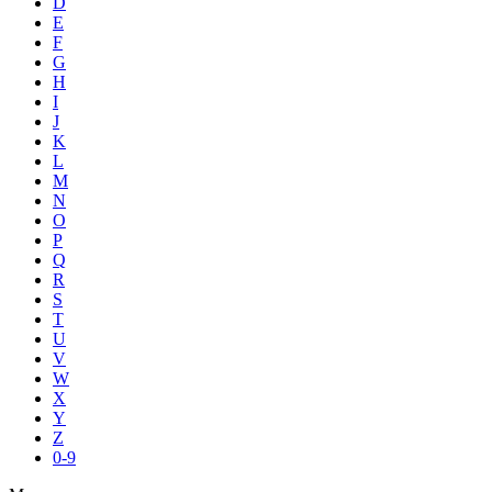
D
E
F
G
H
I
J
K
L
M
N
O
P
Q
R
S
T
U
V
W
X
Y
Z
0-9