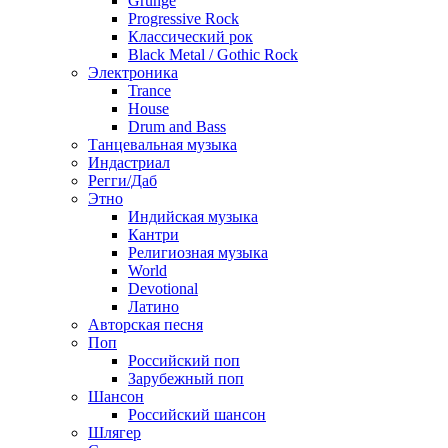
Grunge
Progressive Rock
Классический рок
Black Metal / Gothic Rock
Электроника
Trance
House
Drum and Bass
Танцевальная музыка
Индастриал
Регги/Даб
Этно
Индийская музыка
Кантри
Религиозная музыка
World
Devotional
Латино
Авторская песня
Поп
Российский поп
Зарубежный поп
Шансон
Российский шансон
Шлягер