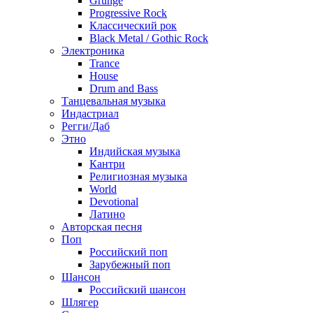
Grunge
Progressive Rock
Классический рок
Black Metal / Gothic Rock
Электроника
Trance
House
Drum and Bass
Танцевальная музыка
Индастриал
Регги/Даб
Этно
Индийская музыка
Кантри
Религиозная музыка
World
Devotional
Латино
Авторская песня
Поп
Российский поп
Зарубежный поп
Шансон
Российский шансон
Шлягер