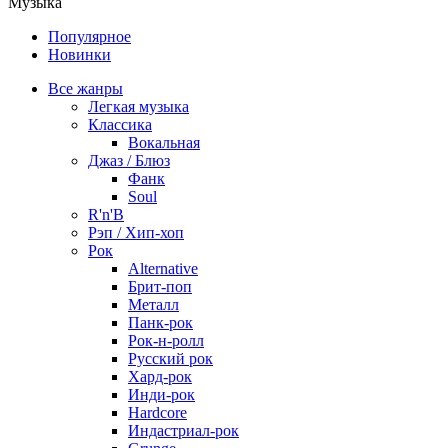
Музыка
Популярное
Новинки
Все жанры
Легкая музыка
Классика
Вокальная
Джаз / Блюз
Фанк
Soul
R'n'B
Рэп / Хип-хоп
Рок
Alternative
Брит-поп
Металл
Панк-рок
Рок-н-ролл
Русский рок
Хард-рок
Инди-рок
Hardcore
Индастриал-рок