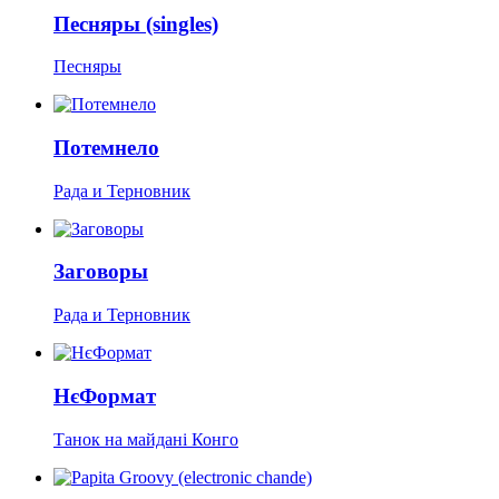
Песняры (singles)
Песняры
Потемнело
Рада и Терновник
Заговоры
Рада и Терновник
НєФормат
Танок на майдані Конго