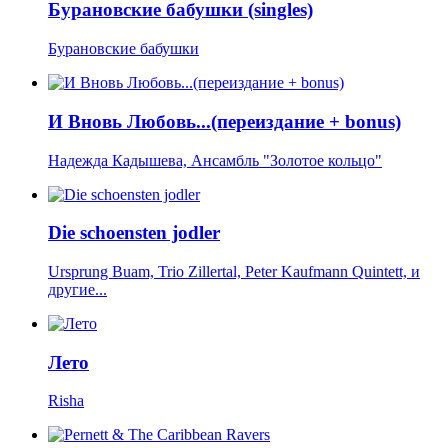
Бурановские бабушки (singles)
Бурановские бабушки
И Вновь Любовь...(переиздание + bonus)
Надежда Кадышева, Ансамбль "Золотое кольцо"
Die schoensten jodler
Ursprung Buam, Trio Zillertal, Peter Kaufmann Quintett, и
другие...
Лето
Risha