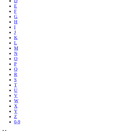
D
E
F
G
H
I
J
K
L
M
N
O
P
Q
R
S
T
U
V
W
X
Y
Z
0-9