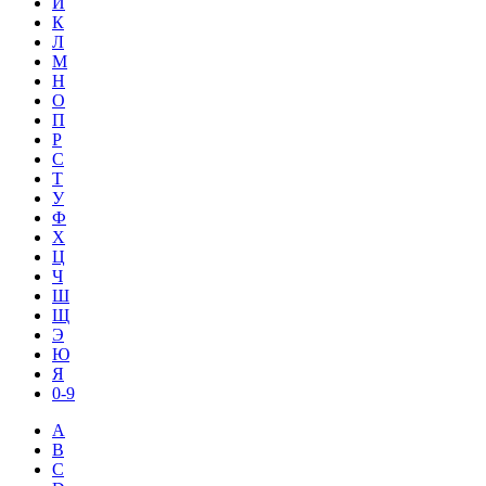
И
К
Л
М
Н
О
П
Р
С
Т
У
Ф
Х
Ц
Ч
Ш
Щ
Э
Ю
Я
0-9
A
B
C