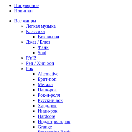
Популярное
Новинки
Все жанры
Легкая музыка
Классика
Вокальная
Джаз / Блюз
Фанк
Soul
R'n'B
Рэп / Хип-хоп
Рок
Alternative
Брит-поп
Металл
Панк-рок
Рок-н-ролл
Русский рок
Хард-рок
Инди-рок
Hardcore
Индастриал-рок
Grunge