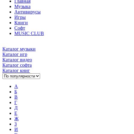
Главная
Музыка
Антивирусы
Игры
Книги
Софт
MUSIC CLUB
Каталог музыки
Каталог игр
Каталог видео
Каталог софта
Каталог книг
А
Б
В
Г
Д
Е
Ж
З
И