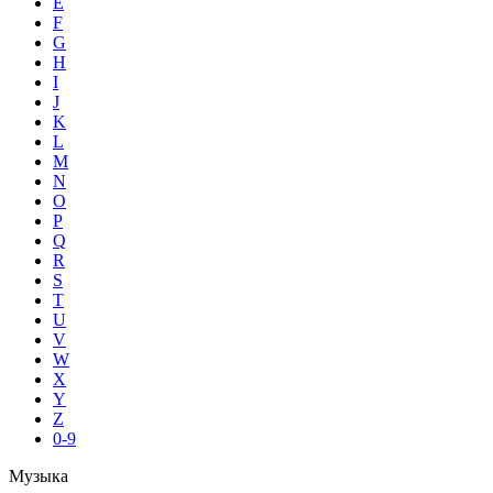
E
F
G
H
I
J
K
L
M
N
O
P
Q
R
S
T
U
V
W
X
Y
Z
0-9
Музыка