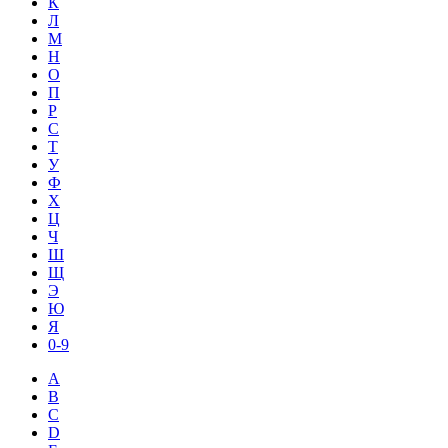
К
Л
М
Н
О
П
Р
С
Т
У
Ф
Х
Ц
Ч
Ш
Щ
Э
Ю
Я
0-9
A
B
C
D