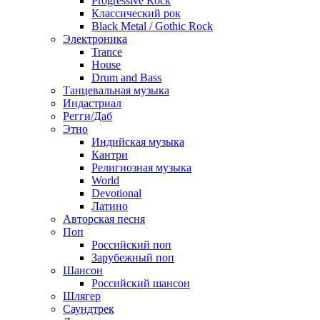
Progressive Rock
Классический рок
Black Metal / Gothic Rock
Электроника
Trance
House
Drum and Bass
Танцевальная музыка
Индастриал
Регги/Даб
Этно
Индийская музыка
Кантри
Религиозная музыка
World
Devotional
Латино
Авторская песня
Поп
Российский поп
Зарубежный поп
Шансон
Российский шансон
Шлягер
Саундтрек