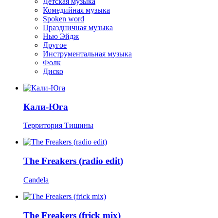
Детская музыка
Комедийная музыка
Spoken word
Праздничная музыка
Нью Эйдж
Другое
Инструментальная музыка
Фолк
Диско
Кали-Юга
Территория Тишины
The Freakers (radio edit)
Candela
The Freakers (frick mix)