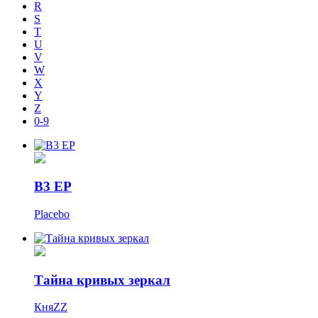
R
S
T
U
V
W
X
Y
Z
0-9
B3 EP
Placebo
Тайна кривых зеркал
КняZZ