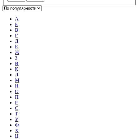
А
Б
В
Г
Д
Е
Ж
З
И
К
Л
М
Н
О
П
Р
С
Т
У
Ф
Х
Ц