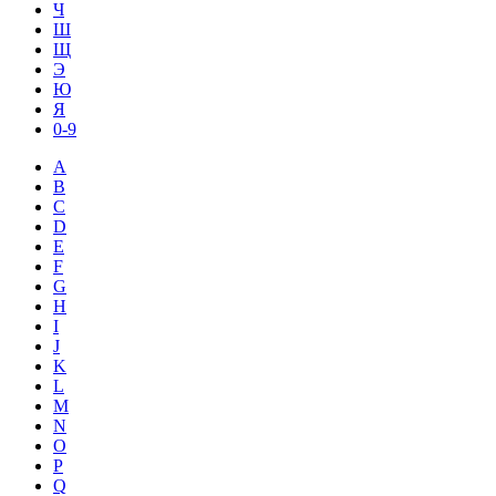
Ч
Ш
Щ
Э
Ю
Я
0-9
A
B
C
D
E
F
G
H
I
J
K
L
M
N
O
P
Q