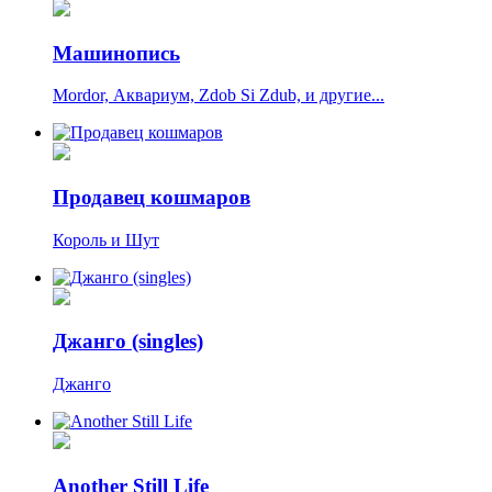
Машинопись
Mordor, Аквариум, Zdob Si Zdub, и другие...
Продавец кошмаров
Король и Шут
Джанго (singles)
Джанго
Another Still Life