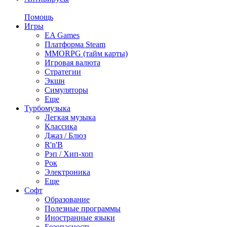
Помощь
Игры
EA Games
Платформа Steam
MMORPG (тайм карты)
Игровая валюта
Стратегии
Экшн
Симуляторы
Еще
Турбомузыка
Легкая музыка
Классика
Джаз / Блюз
R'n'B
Рэп / Хип-хоп
Рок
Электроника
Еще
Софт
Образование
Полезные программы
Иностранные языки
Безопасность