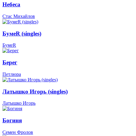
Небеса
Стас Михайлов
БумеR (singles)
БумеR
Берег
Петлюра
Латышко Игорь (singles)
Латышко Игорь
Богиня
Семен Фролов