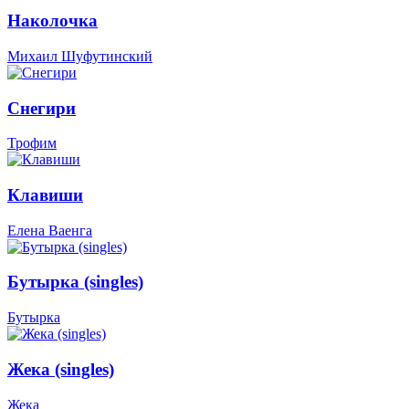
Наколочка
Михаил Шуфутинский
Снегири
Трофим
Клавиши
Елена Ваенга
Бутырка (singles)
Бутырка
Жека (singles)
Жека