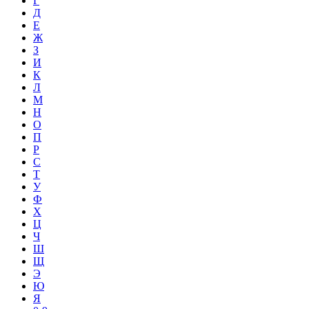
Г
Д
Е
Ж
З
И
К
Л
М
Н
О
П
Р
С
Т
У
Ф
Х
Ц
Ч
Ш
Щ
Э
Ю
Я