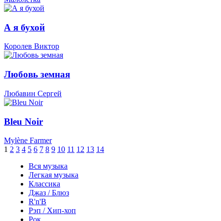
А я бухой
Королев Виктор
Любовь земная
Любавин Сергей
Bleu Noir
Mylène Farmer
1
2
3
4
5
6
7
8
9
10
11
12
13
14
Вся музыка
Легкая музыка
Классика
Джаз / Блюз
R'n'B
Рэп / Хип-хоп
Рок