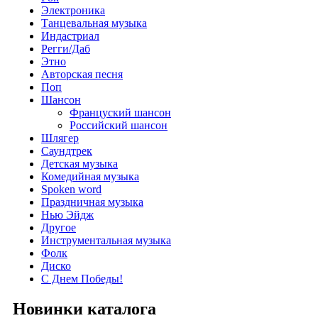
Электроника
Танцевальная музыка
Индастриал
Регги/Даб
Этно
Авторская песня
Поп
Шансон
Француский шансон
Российский шансон
Шлягер
Саундтрек
Детская музыка
Комедийная музыка
Spoken word
Праздничная музыка
Нью Эйдж
Другое
Инструментальная музыка
Фолк
Диско
С Днем Победы!
Новинки каталога