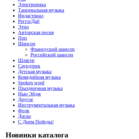
Электроника
Танцевальная музыка
Индастриал
Регги/Даб
Этно
Авторская песня
Поп
Шансон
Француский шансон
Российский шансон
Шлягер
Саундтрек
Детская музыка
Комедийная музыка
Spoken word
Праздничная музыка
Нью Эйдж
Другое
Инструментальная музыка
Фолк
Диско
С Днем Победы!
Новинки каталога