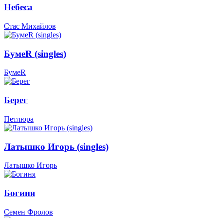
Небеса
Стас Михайлов
БумеR (singles)
БумеR
Берег
Петлюра
Латышко Игорь (singles)
Латышко Игорь
Богиня
Семен Фролов