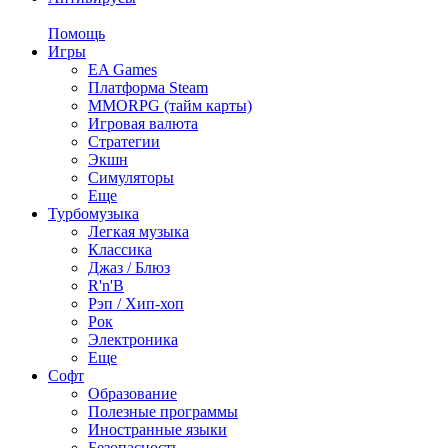
Помощь
Игры
EA Games
Платформа Steam
MMORPG (тайм карты)
Игровая валюта
Стратегии
Экшн
Симуляторы
Еще
Турбомузыка
Легкая музыка
Классика
Джаз / Блюз
R'n'B
Рэп / Хип-хоп
Рок
Электроника
Еще
Софт
Образование
Полезные программы
Иностранные языки
Безопасность