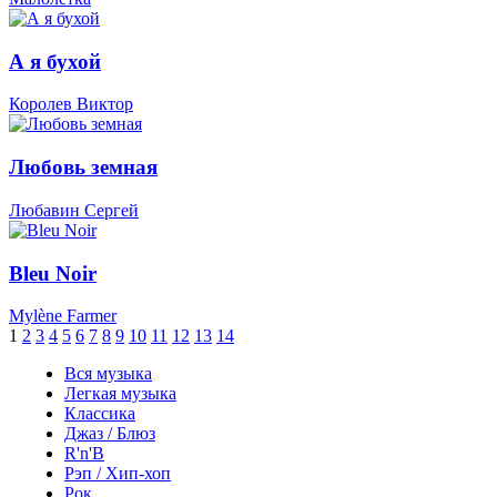
А я бухой
Королев Виктор
Любовь земная
Любавин Сергей
Bleu Noir
Mylène Farmer
1
2
3
4
5
6
7
8
9
10
11
12
13
14
Вся музыка
Легкая музыка
Классика
Джаз / Блюз
R'n'B
Рэп / Хип-хоп
Рок