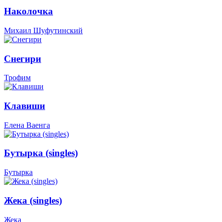
Наколочка
Михаил Шуфутинский
Снегири
Трофим
Клавиши
Елена Ваенга
Бутырка (singles)
Бутырка
Жека (singles)
Жека