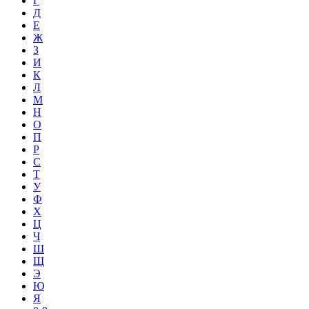
Г
Д
Е
Ж
З
И
К
Л
М
Н
О
П
Р
С
Т
У
Ф
Х
Ц
Ч
Ш
Щ
Э
Ю
Я