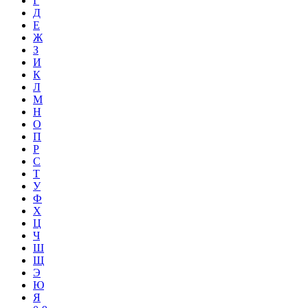
Г
Д
Е
Ж
З
И
К
Л
М
Н
О
П
Р
С
Т
У
Ф
Х
Ц
Ч
Ш
Щ
Э
Ю
Я