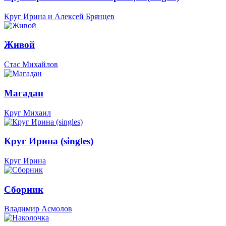
Круг Ирина и Алексей Брянцев
Живой
Стас Михайлов
Магадан
Круг Михаил
Круг Ирина (singles)
Круг Ирина
Сборник
Владимир Асмолов