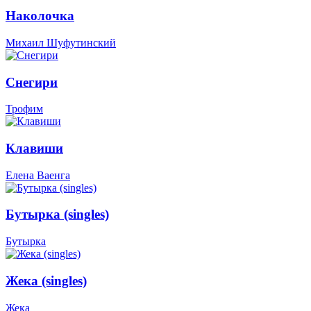
Наколочка
Михаил Шуфутинский
Снегири
Трофим
Клавиши
Елена Ваенга
Бутырка (singles)
Бутырка
Жека (singles)
Жека